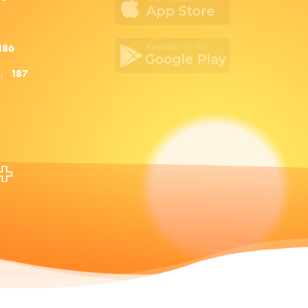
186
za:
187
+