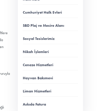
Cumhuriyet Halk Evleri
SBD Plaj ve Mesire Alanı
ftlere
Sosyal Tesislerimiz
nda
ten
Nikah İşlemleri
Cenaze Hizmetleri
vuruyla
Hayvan Bakımevi
Liman Hizmetleri
Askıda Fatura
ğlı