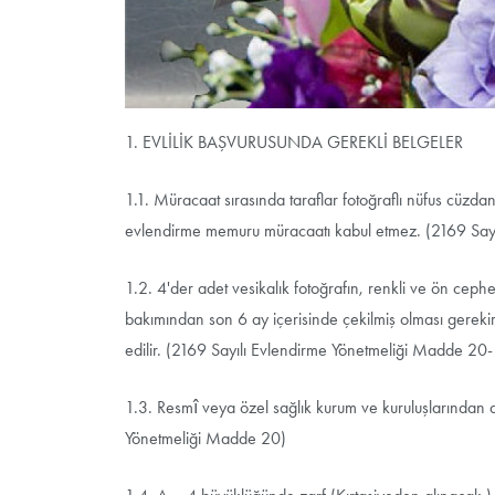
1. EVLİLİK BAŞVURUSUNDA GEREKLİ BELGELER
1.1. Müracaat sırasında taraflar fotoğraflı nüfus cüzda
evlendirme memuru müracaatı kabul etmez. (2169 Say
1.2. 4'der adet vesikalık fotoğrafın, renkli ve ön cephed
bakımından son 6 ay içerisinde çekilmiş olması gerekir. 
edilir. (2169 Sayılı Evlendirme Yönetmeliği Madde 
1.3. Resmî veya özel sağlık kurum ve kuruluşlarından a
Yönetmeliği Madde 20)