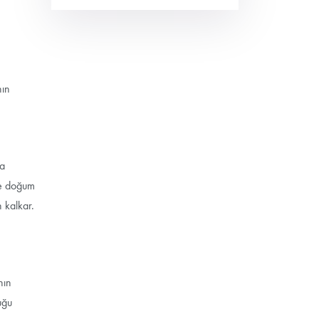
nın
ya
ce doğum
 kalkar.
nın
uğu