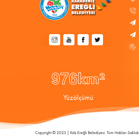
9
7
6
km²
Yüzölçümü
Copyright © 2023 | Kdz Ereğli Belediyesi. Tüm Hakları Saklıdır