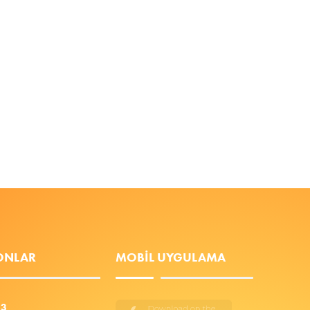
FONLAR
MOBIL UYGULAMA
53