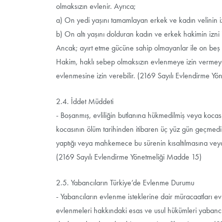
olmaksızın evlenir. Ayrıca;
a) On yedi yaşını tamamlayan erkek ve kadın velinin iz
b) On altı yaşını dolduran kadın ve erkek hakimin izni i
Ancak; ayırt etme gücüne sahip olmayanlar ile on beş
Hakim, haklı sebep olmaksızın evlenmeye izin vermeyen
evlenmesine izin verebilir. (2169 Sayılı Evlendirme Y
2.4. İddet Müddeti
- Boşanmış, evliliğin butlanına hükmedilmiş veya koca
kocasının ölüm tarihinden itibaren üç yüz gün geçm
yaptığı veya mahkemece bu sürenin kısaltılmasına veya 
(2169 Sayılı Evlendirme Yönetmeliği Madde 15)
2.5. Yabancıların Türkiye’de Evlenme Durumu
- Yabancıların evlenme isteklerine dair müracaatları e
evlenmeleri hakkındaki esas ve usul hükümleri yabancıl