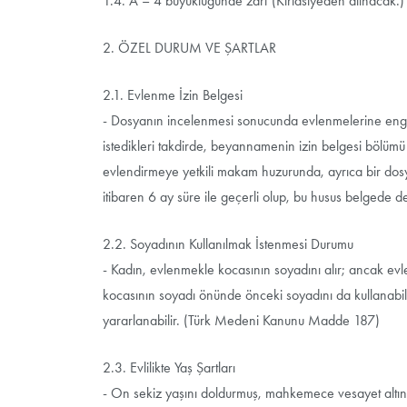
1.4. A – 4 büyüklüğünde zarf (Kırtasiyeden alınacak.)
2. ÖZEL DURUM VE ŞARTLAR
2.1. Evlenme İzin Belgesi
- Dosyanın incelenmesi sonucunda evlenmelerine engel b
istedikleri takdirde, beyannamenin izin belgesi bölümü o
evlendirmeye yetkili makam huzurunda, ayrıca bir dosya
itibaren 6 ay süre ile geçerli olup, bu husus belgede 
2.2. Soyadının Kullanılmak İstenmesi Durumu
- Kadın, evlenmekle kocasının soyadını alır; ancak e
kocasının soyadı önünde önceki soyadını da kullanabili
yararlanabilir. (Türk Medeni Kanunu Madde 187)
2.3. Evlilikte Yaş Şartları
- On sekiz yaşını doldurmuş, mahkemece vesayet altına