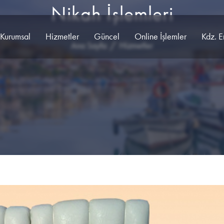
Nikah İşlemleri
Kurumsal
Hizmetler
Güncel
Online İşlemler
Kdz. E
Ana Sayfa
Hizmetler