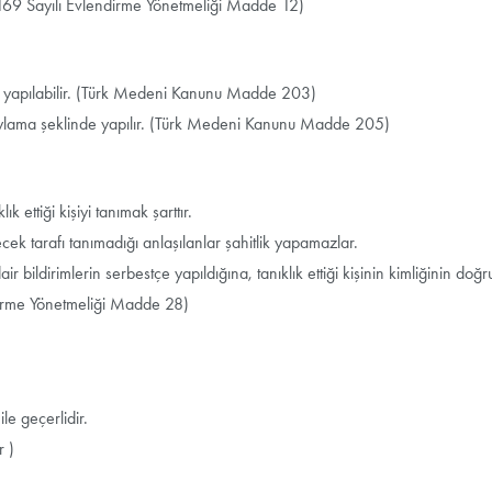
2169 Sayılı Evlendirme Yönetmeliği Madde 12)
 yapılabilir. (Türk Medeni Kanunu Madde 203)
aylama şeklinde yapılır. (Türk Medeni Kanunu Madde 205)
 ettiği kişiyi tanımak şarttır.
cek tarafı tanımadığı anlaşılanlar şahitlik yapamazlar.
ir bildirimlerin serbestçe yapıldığına, tanıklık ettiği kişinin kimliğinin doğ
ndirme Yönetmeliği Madde 28)
le geçerlidir.
r )