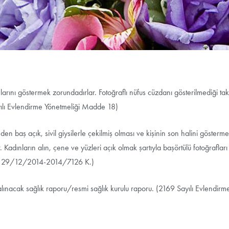
nlarını göstermek zorundadırlar. Fotoğraflı nüfus cüzdanı gösterilmediği ta
ılı Evlendirme Yönetmeliği Madde 18)
en baş açık, sivil giysilerle çekilmiş olması ve kişinin son halini gösterme
Kadınların alın, çene ve yüzleri açık olmak şartıyla başörtülü fotoğrafları
20- 29/12/2014-2014/7126 K.)
lınacak sağlık raporu/resmi sağlık kurulu raporu. (2169 Sayılı Evlendirm