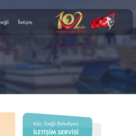
reğli
İletişim