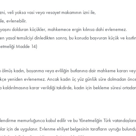
ni, veli yoksa vasi veya vesayet makamının izni ile,
le, evlenebilir.
 yaşını dolduran küçükler, mahkemece ergin kılınsa dahi evlenemez.
 yasal temsilciyi dinledikten sonra, bu konuda başvuran küçük ve kısıtlı
önetmeliği Madde 14)
sı ölmüş kadın, boşanma veya evliliğin butlanına dair mahkeme kararı ve
edikçe yeniden evlenemez. Ancak kadın üç yüz günlük süre dolmadan ön
kaldırılmasına karar verildiği takdirde, kadın için bekleme süresi ortadan
vlendirme memurluğunca kabul edilir ve bu Yönetmeliğin Türk vatandaşları
ar için de uygulanır. Evlenme ehliyet belgesinin tarafların uyruğu bulund