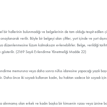
ir hallerinin bulunmadığı ve belgelerinin de tam olduğu tespit edilen çi
naylanarak verilir. Böyle bir belgeyi alan çiftler, yurt içinde ve yurt dışı
 düzenlenmesine lüzum kalmaksızın evlenebilirler. Belge, verildiği tarih
de gösterilir. (2169 Sayılı Evlendirme Yönetmeliği Madde 22)
vlendirme memuruna veya daha sonra nüfus idaresine yapacağı yazılı baş
r. Daha önce iki soyadı kullanan kadın, bu haktan sadece bir soyadı için
 alınmamış olan erkek ve kadın başka bir kimsenin rızası veya iznine ba