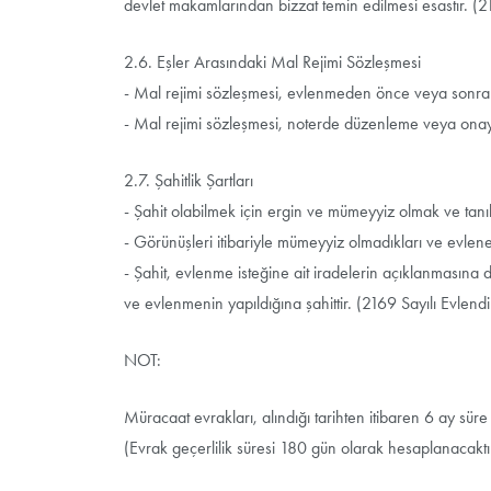
devlet makamlarından bizzat temin edilmesi esastır. (
2.6. Eşler Arasındaki Mal Rejimi Sözleşmesi
- Mal rejimi sözleşmesi, evlenmeden önce veya sonra
- Mal rejimi sözleşmesi, noterde düzenleme veya on
2.7. Şahitlik Şartları
- Şahit olabilmek için ergin ve mümeyyiz olmak ve tanıklık
- Görünüşleri itibariyle mümeyyiz olmadıkları ve evlene
- Şahit, evlenme isteğine ait iradelerin açıklanmasına da
ve evlenmenin yapıldığına şahittir. (2169 Sayılı Evle
NOT:
Müracaat evrakları, alındığı tarihten itibaren 6 ay süre i
(Evrak geçerlilik süresi 180 gün olarak hesaplanacaktı