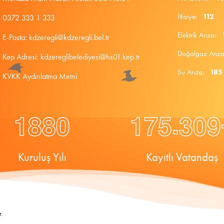
İtfaiye:
112
0372 333 1 333
Elektrik Arıza:
E-Posta: kdzeregli@kdzeregli.bel.tr
Doğalgaz Arı
Kep Adresi: kdzereglibelediyesi@hs01.kep.tr
Su Arıza:
185
KVKK Aydınlatma Metni
.
1
8
8
0
1
7
5
3
0
9
Kuruluş Yılı
Kayıtlı Vatandaş
.