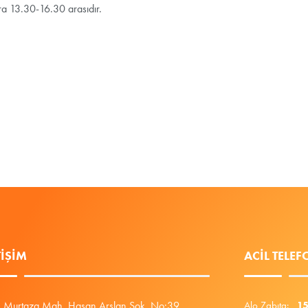
a 13.30-16.30 arasıdır.
TIŞIM
ACIL TELE
Murtaza Mah. Hasan Arslan Sok. No:39
Alo Zabıta:
1