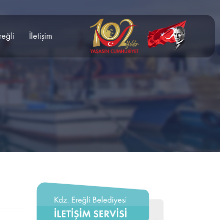
reğli
İletişim