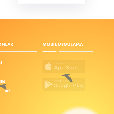
FONLAR
MOBIL UYGULAMA
53
186
za:
187