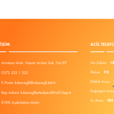
TIŞIM
ACIL TELE
Murtaza Mah. Hasan Arslan Sok. No:39
Alo Zabıta:
1
İtfaiye:
112
0372 333 1 333
Elektrik Arıza:
E-Posta: kdzeregli@kdzeregli.bel.tr
Doğalgaz Arı
Kep Adresi: kdzereglibelediyesi@hs01.kep.tr
Su Arıza:
185
KVKK Aydınlatma Metni