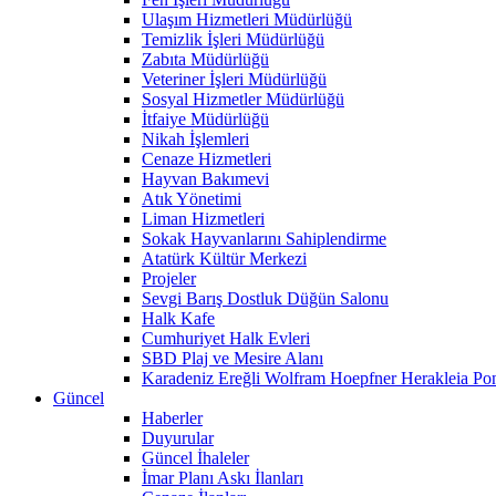
Ulaşım Hizmetleri Müdürlüğü
Temizlik İşleri Müdürlüğü
Zabıta Müdürlüğü
Veteriner İşleri Müdürlüğü
Sosyal Hizmetler Müdürlüğü
İtfaiye Müdürlüğü
Nikah İşlemleri
Cenaze Hizmetleri
Hayvan Bakımevi
Atık Yönetimi
Liman Hizmetleri
Sokak Hayvanlarını Sahiplendirme
Atatürk Kültür Merkezi
Projeler
Sevgi Barış Dostluk Düğün Salonu
Halk Kafe
Cumhuriyet Halk Evleri
SBD Plaj ve Mesire Alanı
Karadeniz Ereğli Wolfram Hoepfner Herakleia Pon
Güncel
Haberler
Duyurular
Güncel İhaleler
İmar Planı Askı İlanları