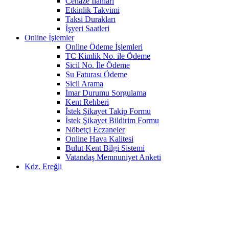
Cenaze İlanları
Etkinlik Takvimi
Taksi Durakları
İşyeri Saatleri
Online İşlemler
Online Ödeme İşlemleri
TC Kimlik No. ile Ödeme
Sicil No. İle Ödeme
Su Faturası Ödeme
Sicil Arama
İmar Durumu Sorgulama
Kent Rehberi
İstek Şikayet Takip Formu
İstek Şikayet Bildirim Formu
Nöbetçi Eczaneler
Online Hava Kalitesi
Bulut Kent Bilgi Sistemi
Vatandaş Memnuniyet Anketi
Kdz. Ereğli