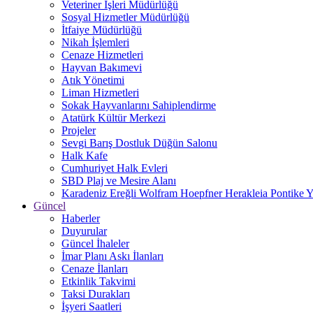
Veteriner İşleri Müdürlüğü
Sosyal Hizmetler Müdürlüğü
İtfaiye Müdürlüğü
Nikah İşlemleri
Cenaze Hizmetleri
Hayvan Bakımevi
Atık Yönetimi
Liman Hizmetleri
Sokak Hayvanlarını Sahiplendirme
Atatürk Kültür Merkezi
Projeler
Sevgi Barış Dostluk Düğün Salonu
Halk Kafe
Cumhuriyet Halk Evleri
SBD Plaj ve Mesire Alanı
Karadeniz Ereğli Wolfram Hoepfner Herakleia Pontike Y
Güncel
Haberler
Duyurular
Güncel İhaleler
İmar Planı Askı İlanları
Cenaze İlanları
Etkinlik Takvimi
Taksi Durakları
İşyeri Saatleri