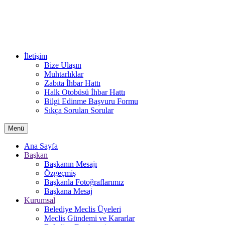
İletişim
Bize Ulaşın
Muhtarlıklar
Zabıta İhbar Hattı
Halk Otobüsü İhbar Hattı
Bilgi Edinme Başvuru Formu
Sıkça Sorulan Sorular
Menü
Ana Sayfa
Başkan
Başkanın Mesajı
Özgeçmiş
Başkanla Fotoğraflarımız
Başkana Mesaj
Kurumsal
Belediye Meclis Üyeleri
Meclis Gündemi ve Kararlar