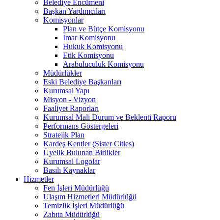
Belediye Encümeni
Başkan Yardımcıları
Komisyonlar
Plan ve Bütçe Komisyonu
İmar Komisyonu
Hukuk Komisyonu
Etik Komisyonu
Arabuluculuk Komisyonu
Müdürlükler
Eski Belediye Başkanları
Kurumsal Yapı
Misyon - Vizyon
Faaliyet Raporları
Kurumsal Mali Durum ve Beklenti Raporu
Performans Göstergeleri
Stratejik Plan
Kardeş Kentler (Sister Cities)
Üyelik Bulunan Birlikler
Kurumsal Logolar
Basılı Kaynaklar
Hizmetler
Fen İşleri Müdürlüğü
Ulaşım Hizmetleri Müdürlüğü
Temizlik İşleri Müdürlüğü
Zabıta Müdürlüğü