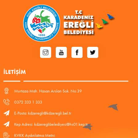
İLETIŞIM
Murtaza Mah. Hasan Arslan Sok. No:39
0372 333 1 333
E-Posta: kdzeregli@kdzeregli.bel.tr
Kep Adresi: kdzereglibelediyesi@hs01.kep.tr
KVKK Aydınlatma Metni