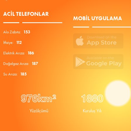
ACIL TELEFONLAR
MOBIL UYGULAMA
Alo Zabıta:
153
İtfaiye:
112
Elektrik Arıza:
186
Doğalgaz Arıza:
187
Su Arıza:
185
9
7
6
1
8
8
0
km²
Yüzölçümü
Kuruluş Yılı