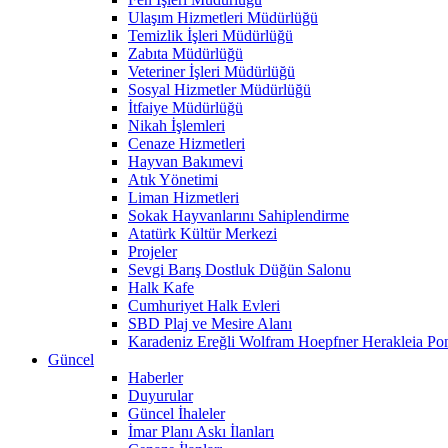
Ulaşım Hizmetleri Müdürlüğü
Temizlik İşleri Müdürlüğü
Zabıta Müdürlüğü
Veteriner İşleri Müdürlüğü
Sosyal Hizmetler Müdürlüğü
İtfaiye Müdürlüğü
Nikah İşlemleri
Cenaze Hizmetleri
Hayvan Bakımevi
Atık Yönetimi
Liman Hizmetleri
Sokak Hayvanlarını Sahiplendirme
Atatürk Kültür Merkezi
Projeler
Sevgi Barış Dostluk Düğün Salonu
Halk Kafe
Cumhuriyet Halk Evleri
SBD Plaj ve Mesire Alanı
Karadeniz Ereğli Wolfram Hoepfner Herakleia Pon
Güncel
Haberler
Duyurular
Güncel İhaleler
İmar Planı Askı İlanları