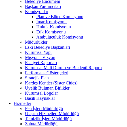
Belediye Encümeni
Başkan Yardımcıları
Komisyonlar
Plan ve Bütçe Komisyonu
İmar Komisyonu
Hukuk Komisyonu
Etik Komisyonu
Arabuluculuk Komisyonu
Müdürlükler
Eski Belediye Başkanları
Kurumsal Yapı
Misyon - Vizyon
Faaliyet Raporları
Kurumsal Mali Durum ve Beklenti Raporu
Performans Göstergeleri
Stratejik Plan
Kardeş Kentler (Sister Cities)
Üyelik Bulunan Birlikler
Kurumsal Logolar
Basılı Kaynaklar
Hizmetler
Fen İşleri Müdürlüğü
Ulaşım Hizmetleri Müdürlüğü
Temizlik İşleri Müdürlüğü
Zabıta Müdürlüğü