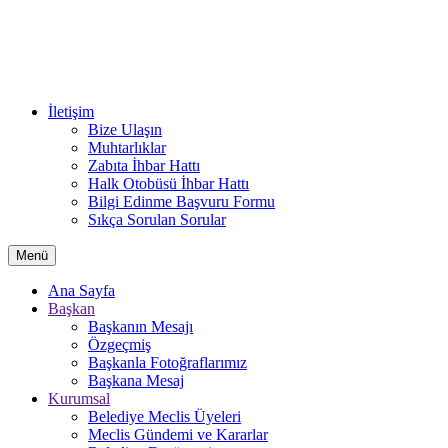
İletişim
Bize Ulaşın
Muhtarlıklar
Zabıta İhbar Hattı
Halk Otobüsü İhbar Hattı
Bilgi Edinme Başvuru Formu
Sıkça Sorulan Sorular
Menü
Ana Sayfa
Başkan
Başkanın Mesajı
Özgeçmiş
Başkanla Fotoğraflarımız
Başkana Mesaj
Kurumsal
Belediye Meclis Üyeleri
Meclis Gündemi ve Kararlar