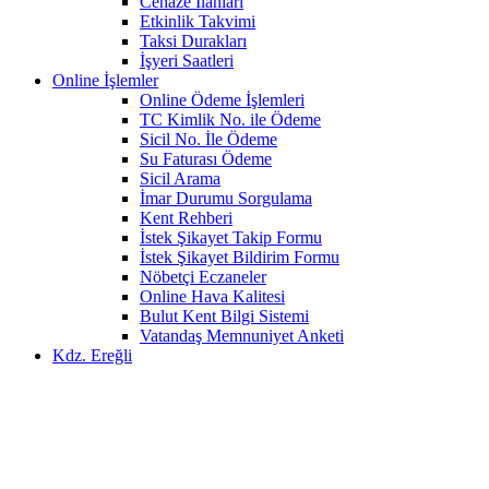
Cenaze İlanları
Etkinlik Takvimi
Taksi Durakları
İşyeri Saatleri
Online İşlemler
Online Ödeme İşlemleri
TC Kimlik No. ile Ödeme
Sicil No. İle Ödeme
Su Faturası Ödeme
Sicil Arama
İmar Durumu Sorgulama
Kent Rehberi
İstek Şikayet Takip Formu
İstek Şikayet Bildirim Formu
Nöbetçi Eczaneler
Online Hava Kalitesi
Bulut Kent Bilgi Sistemi
Vatandaş Memnuniyet Anketi
Kdz. Ereğli