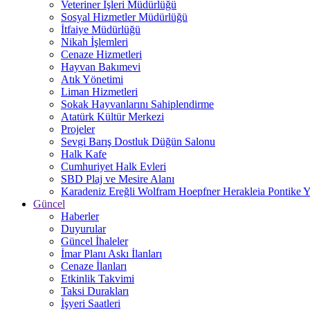
Veteriner İşleri Müdürlüğü
Sosyal Hizmetler Müdürlüğü
İtfaiye Müdürlüğü
Nikah İşlemleri
Cenaze Hizmetleri
Hayvan Bakımevi
Atık Yönetimi
Liman Hizmetleri
Sokak Hayvanlarını Sahiplendirme
Atatürk Kültür Merkezi
Projeler
Sevgi Barış Dostluk Düğün Salonu
Halk Kafe
Cumhuriyet Halk Evleri
SBD Plaj ve Mesire Alanı
Karadeniz Ereğli Wolfram Hoepfner Herakleia Pontike Y
Güncel
Haberler
Duyurular
Güncel İhaleler
İmar Planı Askı İlanları
Cenaze İlanları
Etkinlik Takvimi
Taksi Durakları
İşyeri Saatleri