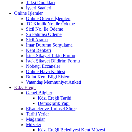
Taksi Durakları
İşyeri Saatleri
Online İşlemler
Online Ödeme İşlemleri
TC Kimlik No. ile Ödeme
Sicil No. İle Ödeme
Su Faturası Ödeme
Sicil Arama
İmar Durumu Sorgulama
Kent Rehberi
İstek Şikayet Takip Formu
İstek Şikayet Bildirim Formu
Nöbetçi Eczaneler
Online Hava Kalitesi
Bulut Kent Bilgi Sistemi
Vatandaş Memnuniyet Anketi
Kdz. Ereğli
Genel Bilgiler
Kdz. Ereğli Tarihi
Demografik Yapı
Efsaneler ve Tarihsel Süreç
Tarihi Yerler
Mağaralar
Müzeler
Kdz. Ereğli Belediyesi Kent Müzesi