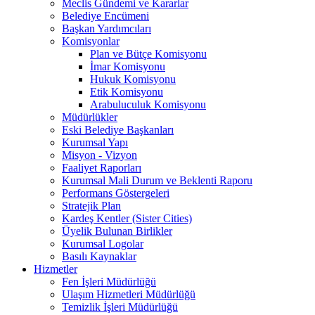
Meclis Gündemi ve Kararlar
Belediye Encümeni
Başkan Yardımcıları
Komisyonlar
Plan ve Bütçe Komisyonu
İmar Komisyonu
Hukuk Komisyonu
Etik Komisyonu
Arabuluculuk Komisyonu
Müdürlükler
Eski Belediye Başkanları
Kurumsal Yapı
Misyon - Vizyon
Faaliyet Raporları
Kurumsal Mali Durum ve Beklenti Raporu
Performans Göstergeleri
Stratejik Plan
Kardeş Kentler (Sister Cities)
Üyelik Bulunan Birlikler
Kurumsal Logolar
Basılı Kaynaklar
Hizmetler
Fen İşleri Müdürlüğü
Ulaşım Hizmetleri Müdürlüğü
Temizlik İşleri Müdürlüğü