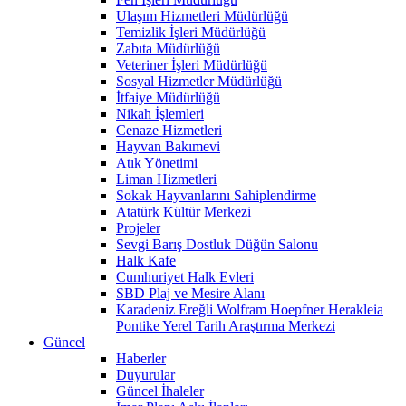
Ulaşım Hizmetleri Müdürlüğü
Temizlik İşleri Müdürlüğü
Zabıta Müdürlüğü
Veteriner İşleri Müdürlüğü
Sosyal Hizmetler Müdürlüğü
İtfaiye Müdürlüğü
Nikah İşlemleri
Cenaze Hizmetleri
Hayvan Bakımevi
Atık Yönetimi
Liman Hizmetleri
Sokak Hayvanlarını Sahiplendirme
Atatürk Kültür Merkezi
Projeler
Sevgi Barış Dostluk Düğün Salonu
Halk Kafe
Cumhuriyet Halk Evleri
SBD Plaj ve Mesire Alanı
Karadeniz Ereğli Wolfram Hoepfner Herakleia
Pontike Yerel Tarih Araştırma Merkezi
Güncel
Haberler
Duyurular
Güncel İhaleler