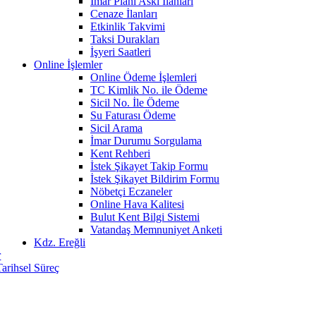
İmar Planı Askı İlanları
Cenaze İlanları
Etkinlik Takvimi
Taksi Durakları
İşyeri Saatleri
Online İşlemler
Online Ödeme İşlemleri
TC Kimlik No. ile Ödeme
Sicil No. İle Ödeme
Su Faturası Ödeme
Sicil Arama
İmar Durumu Sorgulama
Kent Rehberi
İstek Şikayet Takip Formu
İstek Şikayet Bildirim Formu
Nöbetçi Eczaneler
Online Hava Kalitesi
Bulut Kent Bilgi Sistemi
Vatandaş Memnuniyet Anketi
Kdz. Ereğli
r
Tarihsel Süreç