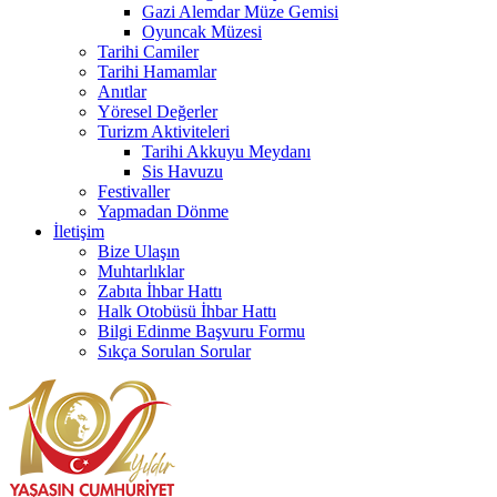
Gazi Alemdar Müze Gemisi
Oyuncak Müzesi
Tarihi Camiler
Tarihi Hamamlar
Anıtlar
Yöresel Değerler
Turizm Aktiviteleri
Tarihi Akkuyu Meydanı
Sis Havuzu
Festivaller
Yapmadan Dönme
İletişim
Bize Ulaşın
Muhtarlıklar
Zabıta İhbar Hattı
Halk Otobüsü İhbar Hattı
Bilgi Edinme Başvuru Formu
Sıkça Sorulan Sorular