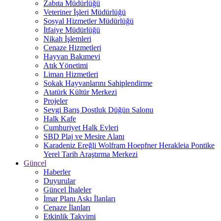
Zabıta Müdürlüğü
Veteriner İşleri Müdürlüğü
Sosyal Hizmetler Müdürlüğü
İtfaiye Müdürlüğü
Nikah İşlemleri
Cenaze Hizmetleri
Hayvan Bakımevi
Atık Yönetimi
Liman Hizmetleri
Sokak Hayvanlarını Sahiplendirme
Atatürk Kültür Merkezi
Projeler
Sevgi Barış Dostluk Düğün Salonu
Halk Kafe
Cumhuriyet Halk Evleri
SBD Plaj ve Mesire Alanı
Karadeniz Ereğli Wolfram Hoepfner Herakleia Pontike
Yerel Tarih Araştırma Merkezi
Güncel
Haberler
Duyurular
Güncel İhaleler
İmar Planı Askı İlanları
Cenaze İlanları
Etkinlik Takvimi