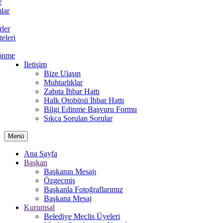
r
lar
rler
teleri
önme
İletişim
Bize Ulaşın
Muhtarlıklar
Zabıta İhbar Hattı
Halk Otobüsü İhbar Hattı
Bilgi Edinme Başvuru Formu
Sıkça Sorulan Sorular
Menü
Ana Sayfa
Başkan
Başkanın Mesajı
Özgeçmiş
Başkanla Fotoğraflarımız
Başkana Mesaj
Kurumsal
Belediye Meclis Üyeleri