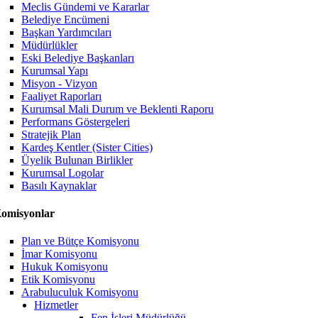
Meclis Gündemi ve Kararlar
Belediye Encümeni
Başkan Yardımcıları
Müdürlükler
Eski Belediye Başkanları
Kurumsal Yapı
Misyon - Vizyon
Faaliyet Raporları
Kurumsal Mali Durum ve Beklenti Raporu
Performans Göstergeleri
Stratejik Plan
Kardeş Kentler (Sister Cities)
Üyelik Bulunan Birlikler
Kurumsal Logolar
Basılı Kaynaklar
omisyonlar
Plan ve Bütçe Komisyonu
İmar Komisyonu
Hukuk Komisyonu
Etik Komisyonu
Arabuluculuk Komisyonu
Hizmetler
Fen İşleri Müdürlüğü