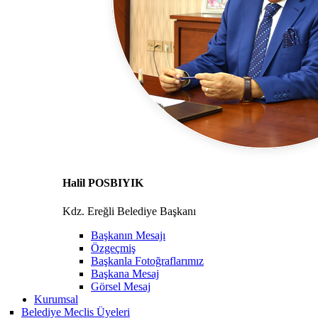
Halil POSBIYIK
Kdz. Ereğli Belediye Başkanı
Başkanın Mesajı
Özgeçmiş
Başkanla Fotoğraflarımız
Başkana Mesaj
Görsel Mesaj
Kurumsal
Belediye Meclis Üyeleri