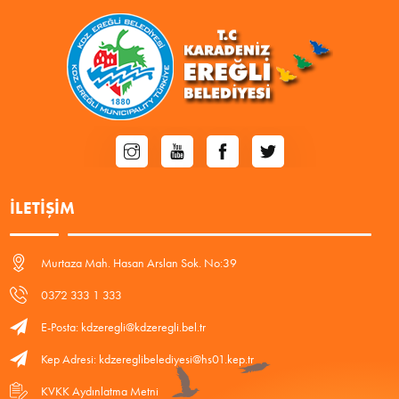
İLETIŞIM
Murtaza Mah. Hasan Arslan Sok. No:39
0372 333 1 333
E-Posta: kdzeregli@kdzeregli.bel.tr
Kep Adresi: kdzereglibelediyesi@hs01.kep.tr
KVKK Aydınlatma Metni