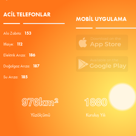
ACIL TELEFONLAR
MOBIL UYGULAMA
Alo Zabıta:
153
İtfaiye:
112
Elektrik Arıza:
186
Doğalgaz Arıza:
187
Su Arıza:
185
9
7
6
1
8
8
0
km²
Yüzölçümü
Kuruluş Yılı