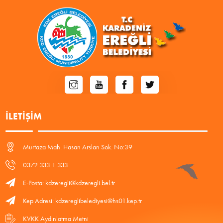
İLETIŞIM
Murtaza Mah. Hasan Arslan Sok. No:39
0372 333 1 333
E-Posta: kdzeregli@kdzeregli.bel.tr
Kep Adresi: kdzereglibelediyesi@hs01.kep.tr
KVKK Aydınlatma Metni