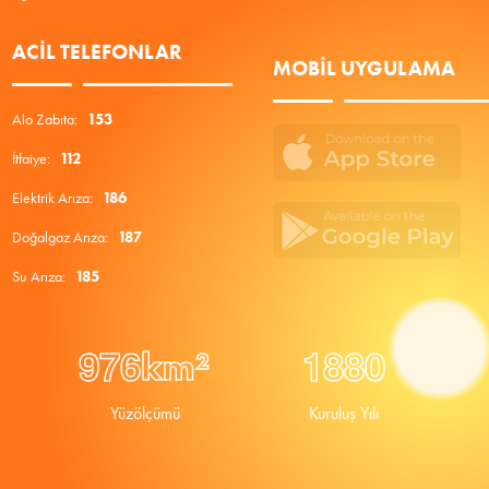
ACIL TELEFONLAR
MOBIL UYGULAMA
Alo Zabıta:
153
İtfaiye:
112
Elektrik Arıza:
186
Doğalgaz Arıza:
187
Su Arıza:
185
9
7
6
1
8
8
0
km²
Yüzölçümü
Kuruluş Yılı