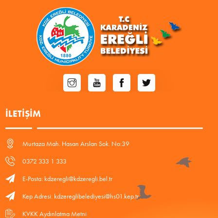
İLETIŞIM
Murtaza Mah. Hasan Arslan Sok. No:39
0372 333 1 333
E-Posta: kdzeregli@kdzeregli.bel.tr
Kep Adresi: kdzereglibelediyesi@hs01.kep.tr
KVKK Aydınlatma Metni