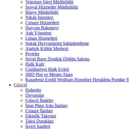
Veteriner İşleri Müdürlüğü
Sosyal Hizmetler Müdürlüğü
İtfaiye Müdürlüğü
Nikah İşlemleri
Cenaze Hizmetleri
Hayvan Bakımevi
Atık Yönetimi
Liman Hizmetleri
Sokak Hayvanlarını Sahiplendirme
Atatürk Kültür Merkezi
Projeler
Sevgi Barış Dostluk Düğün Salonu
Halk Kafe
Cumhuriyet Halk Evleri
SBD Plaj ve Mesire Alanı
Karadeniz Ereğli Wolfram Hoepfner Herakleia Pontike Y
Güncel
Haberler
Duyurular
Güncel İhaleler
İmar Planı Askı İlanları
Cenaze İlanları
Etkinlik Takvimi
Taksi Durakları
İşyeri Saatleri