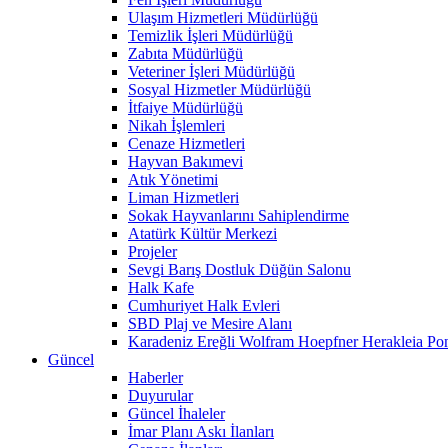
Ulaşım Hizmetleri Müdürlüğü
Temizlik İşleri Müdürlüğü
Zabıta Müdürlüğü
Veteriner İşleri Müdürlüğü
Sosyal Hizmetler Müdürlüğü
İtfaiye Müdürlüğü
Nikah İşlemleri
Cenaze Hizmetleri
Hayvan Bakımevi
Atık Yönetimi
Liman Hizmetleri
Sokak Hayvanlarını Sahiplendirme
Atatürk Kültür Merkezi
Projeler
Sevgi Barış Dostluk Düğün Salonu
Halk Kafe
Cumhuriyet Halk Evleri
SBD Plaj ve Mesire Alanı
Karadeniz Ereğli Wolfram Hoepfner Herakleia Pon
Güncel
Haberler
Duyurular
Güncel İhaleler
İmar Planı Askı İlanları