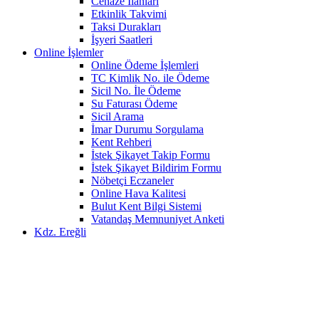
Cenaze İlanları
Etkinlik Takvimi
Taksi Durakları
İşyeri Saatleri
Online İşlemler
Online Ödeme İşlemleri
TC Kimlik No. ile Ödeme
Sicil No. İle Ödeme
Su Faturası Ödeme
Sicil Arama
İmar Durumu Sorgulama
Kent Rehberi
İstek Şikayet Takip Formu
İstek Şikayet Bildirim Formu
Nöbetçi Eczaneler
Online Hava Kalitesi
Bulut Kent Bilgi Sistemi
Vatandaş Memnuniyet Anketi
Kdz. Ereğli