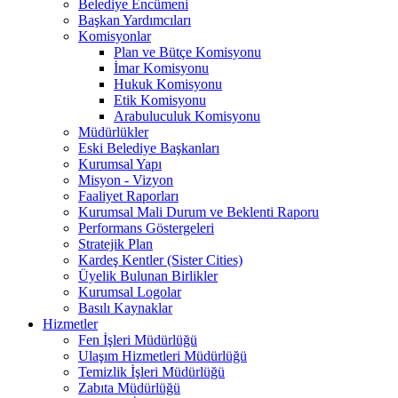
Belediye Encümeni
Başkan Yardımcıları
Komisyonlar
Plan ve Bütçe Komisyonu
İmar Komisyonu
Hukuk Komisyonu
Etik Komisyonu
Arabuluculuk Komisyonu
Müdürlükler
Eski Belediye Başkanları
Kurumsal Yapı
Misyon - Vizyon
Faaliyet Raporları
Kurumsal Mali Durum ve Beklenti Raporu
Performans Göstergeleri
Stratejik Plan
Kardeş Kentler (Sister Cities)
Üyelik Bulunan Birlikler
Kurumsal Logolar
Basılı Kaynaklar
Hizmetler
Fen İşleri Müdürlüğü
Ulaşım Hizmetleri Müdürlüğü
Temizlik İşleri Müdürlüğü
Zabıta Müdürlüğü