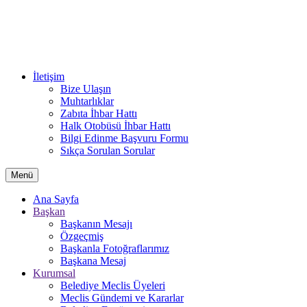
İletişim
Bize Ulaşın
Muhtarlıklar
Zabıta İhbar Hattı
Halk Otobüsü İhbar Hattı
Bilgi Edinme Başvuru Formu
Sıkça Sorulan Sorular
Menü
Ana Sayfa
Başkan
Başkanın Mesajı
Özgeçmiş
Başkanla Fotoğraflarımız
Başkana Mesaj
Kurumsal
Belediye Meclis Üyeleri
Meclis Gündemi ve Kararlar