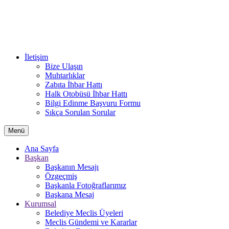
İletişim
Bize Ulaşın
Muhtarlıklar
Zabıta İhbar Hattı
Halk Otobüsü İhbar Hattı
Bilgi Edinme Başvuru Formu
Sıkça Sorulan Sorular
Menü
Ana Sayfa
Başkan
Başkanın Mesajı
Özgeçmiş
Başkanla Fotoğraflarımız
Başkana Mesaj
Kurumsal
Belediye Meclis Üyeleri
Meclis Gündemi ve Kararlar