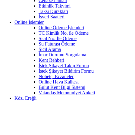
Cenaze İlanları
Etkinlik Takvimi
Taksi Durakları
İşyeri Saatleri
Online İşlemler
Online Ödeme İşlemleri
TC Kimlik No. ile Ödeme
Sicil No. İle Ödeme
Su Faturası Ödeme
Sicil Arama
İmar Durumu Sorgulama
Kent Rehberi
İstek Şikayet Takip Formu
İstek Şikayet Bildirim Formu
Nöbetçi Eczaneler
Online Hava Kalitesi
Bulut Kent Bilgi Sistemi
Vatandaş Memnuniyet Anketi
Kdz. Ereğli