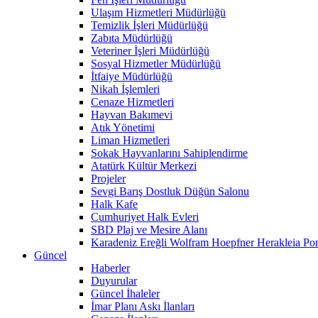
Ulaşım Hizmetleri Müdürlüğü
Temizlik İşleri Müdürlüğü
Zabıta Müdürlüğü
Veteriner İşleri Müdürlüğü
Sosyal Hizmetler Müdürlüğü
İtfaiye Müdürlüğü
Nikah İşlemleri
Cenaze Hizmetleri
Hayvan Bakımevi
Atık Yönetimi
Liman Hizmetleri
Sokak Hayvanlarını Sahiplendirme
Atatürk Kültür Merkezi
Projeler
Sevgi Barış Dostluk Düğün Salonu
Halk Kafe
Cumhuriyet Halk Evleri
SBD Plaj ve Mesire Alanı
Karadeniz Ereğli Wolfram Hoepfner Herakleia Pon
Güncel
Haberler
Duyurular
Güncel İhaleler
İmar Planı Askı İlanları