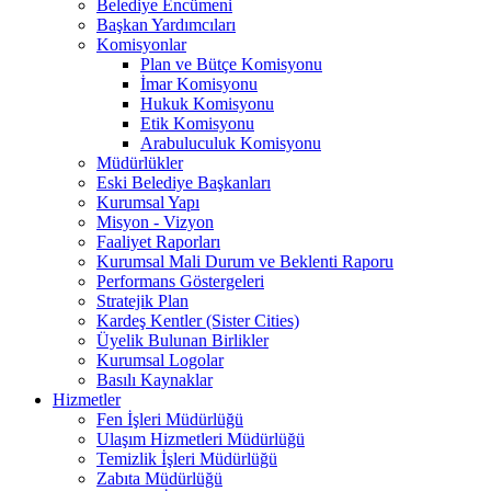
Belediye Encümeni
Başkan Yardımcıları
Komisyonlar
Plan ve Bütçe Komisyonu
İmar Komisyonu
Hukuk Komisyonu
Etik Komisyonu
Arabuluculuk Komisyonu
Müdürlükler
Eski Belediye Başkanları
Kurumsal Yapı
Misyon - Vizyon
Faaliyet Raporları
Kurumsal Mali Durum ve Beklenti Raporu
Performans Göstergeleri
Stratejik Plan
Kardeş Kentler (Sister Cities)
Üyelik Bulunan Birlikler
Kurumsal Logolar
Basılı Kaynaklar
Hizmetler
Fen İşleri Müdürlüğü
Ulaşım Hizmetleri Müdürlüğü
Temizlik İşleri Müdürlüğü
Zabıta Müdürlüğü