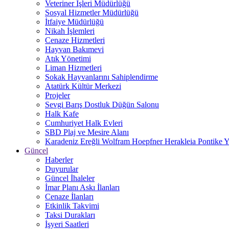
Veteriner İşleri Müdürlüğü
Sosyal Hizmetler Müdürlüğü
İtfaiye Müdürlüğü
Nikah İşlemleri
Cenaze Hizmetleri
Hayvan Bakımevi
Atık Yönetimi
Liman Hizmetleri
Sokak Hayvanlarını Sahiplendirme
Atatürk Kültür Merkezi
Projeler
Sevgi Barış Dostluk Düğün Salonu
Halk Kafe
Cumhuriyet Halk Evleri
SBD Plaj ve Mesire Alanı
Karadeniz Ereğli Wolfram Hoepfner Herakleia Pontike Y
Güncel
Haberler
Duyurular
Güncel İhaleler
İmar Planı Askı İlanları
Cenaze İlanları
Etkinlik Takvimi
Taksi Durakları
İşyeri Saatleri