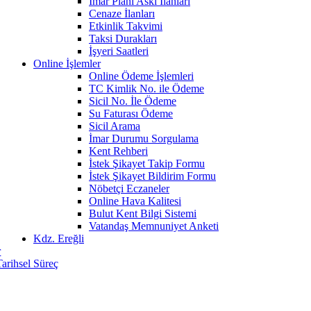
İmar Planı Askı İlanları
Cenaze İlanları
Etkinlik Takvimi
Taksi Durakları
İşyeri Saatleri
Online İşlemler
Online Ödeme İşlemleri
TC Kimlik No. ile Ödeme
Sicil No. İle Ödeme
Su Faturası Ödeme
Sicil Arama
İmar Durumu Sorgulama
Kent Rehberi
İstek Şikayet Takip Formu
İstek Şikayet Bildirim Formu
Nöbetçi Eczaneler
Online Hava Kalitesi
Bulut Kent Bilgi Sistemi
Vatandaş Memnuniyet Anketi
Kdz. Ereğli
r
Tarihsel Süreç