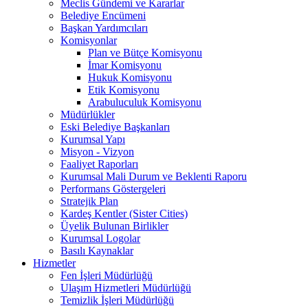
Meclis Gündemi ve Kararlar
Belediye Encümeni
Başkan Yardımcıları
Komisyonlar
Plan ve Bütçe Komisyonu
İmar Komisyonu
Hukuk Komisyonu
Etik Komisyonu
Arabuluculuk Komisyonu
Müdürlükler
Eski Belediye Başkanları
Kurumsal Yapı
Misyon - Vizyon
Faaliyet Raporları
Kurumsal Mali Durum ve Beklenti Raporu
Performans Göstergeleri
Stratejik Plan
Kardeş Kentler (Sister Cities)
Üyelik Bulunan Birlikler
Kurumsal Logolar
Basılı Kaynaklar
Hizmetler
Fen İşleri Müdürlüğü
Ulaşım Hizmetleri Müdürlüğü
Temizlik İşleri Müdürlüğü