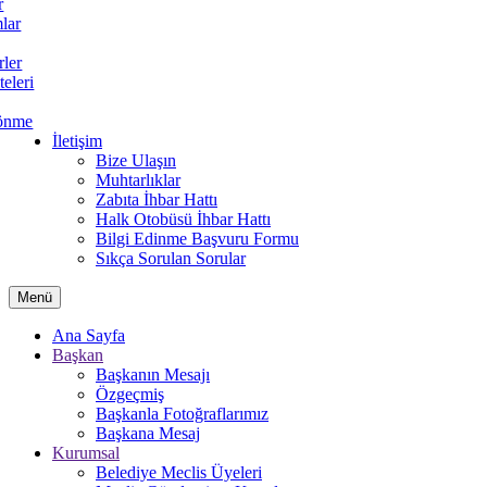
r
lar
rler
teleri
önme
İletişim
Bize Ulaşın
Muhtarlıklar
Zabıta İhbar Hattı
Halk Otobüsü İhbar Hattı
Bilgi Edinme Başvuru Formu
Sıkça Sorulan Sorular
Menü
Ana Sayfa
Başkan
Başkanın Mesajı
Özgeçmiş
Başkanla Fotoğraflarımız
Başkana Mesaj
Kurumsal
Belediye Meclis Üyeleri