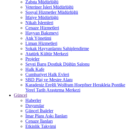
Zabıta Müdürlüğü
Veteriner İşleri Müdürlüğü
Sosyal Hizmetler Müdürlüğü
İtfaiye Müdürlüğü
Nikah İşlemleri
Cenaze Hizmetleri
Hayvan Bakımevi
Atık Yönetimi
Liman Hizmetleri
Sokak Hayvanlarını Sahiplendirme
Atatürk Kültür Merkezi
Projeler
Sevgi Barış Dostluk Düğün Salonu
Halk Kafe
Cumhuriyet Halk Evleri
SBD Plaj ve Mesire Alanı
Karadeniz Ereğli Wolfram Hoepfner Herakleia Pontike
Yerel Tarih Araştırma Merkezi
Güncel
Haberler
Duyurular
Güncel İhaleler
İmar Planı Askı İlanları
Cenaze İlanları
Etkinlik Takvimi