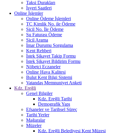
Taksi Durakları
İşyeri Saatleri
Online İşlemler
Online Ödeme İşlemleri
TC Kimlik No. ile Ödeme
Sicil No. İle Ödeme
Su Faturası Ödeme
Sicil Arama
İmar Durumu Sorgulama
Kent Rehberi
İstek Şikayet Takip Formu
İstek Şikayet Bildirim Formu
Nöbetçi Eczaneler
Online Hava Kalitesi
Bulut Kent Bilgi Sistemi
Vatandaş Memnuniyet Anketi
Kdz. Ereğli
Genel Bilgiler
Kdz. Ereğli Tarihi
Demografik Yapı
Efsaneler ve Tarihsel Süreç
Tarihi Yerler
Mağaralar
Müzeler
Kdz. Ereğli Belediyesi Kent Müzesi