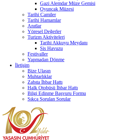
Gazi Alemdar Müze Gemisi
Oyuncak Müzesi
Tarihi Camiler
Tarihi Hamamlar
Anıtlar
Yöresel Değerler
Turizm Aktiviteleri
Tarihi Akkuyu Meydanı
Sis Havuzu
Festivaller
Yapmadan Dönme
İletişim
Bize Ulaşın
Muhtarlıklar
Zabıta İhbar Hattı
Halk Otobüsü İhbar Hattı
Bilgi Edinme Başvuru Formu
Sıkça Sorulan Sorular