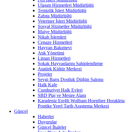
Ulaşım Hizmetleri Müdürlüğü
Temizlik İşleri Müdürlüğü
Zabıta Müdürlüğü
Veteriner İşleri Müdürlüğü
Sosyal Hizmetler Müdürlüğü
İtfaiye Müdürlüğü
Nikah İşlemleri
Cenaze Hizmetleri
Hayvan Bakımevi
Atık Yönetimi
Liman Hizmetleri
Sokak Hayvanlarını Sahiplendirme
Atatürk Kültür Merkezi
Projeler
Sevgi Barış Dostluk Düğün Salonu
Halk Kafe
Cumhuriyet Halk Evleri
SBD Plaj ve Mesire Alanı
Karadeniz Ereğli Wolfram Hoepfner Herakleia
Pontike Yerel Tarih Araştırma Merkezi
Güncel
Haberler
Duyurular
Güncel İhaleler