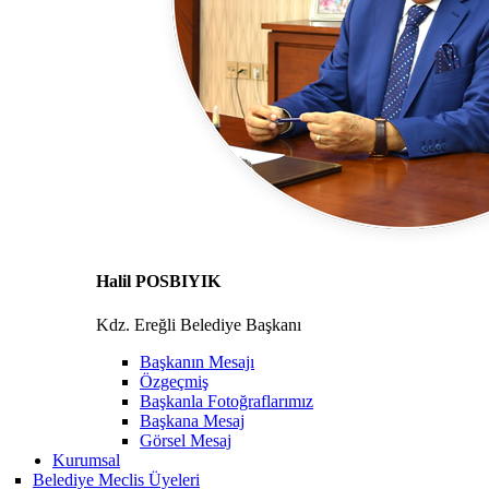
Halil POSBIYIK
Kdz. Ereğli Belediye Başkanı
Başkanın Mesajı
Özgeçmiş
Başkanla Fotoğraflarımız
Başkana Mesaj
Görsel Mesaj
Kurumsal
Belediye Meclis Üyeleri