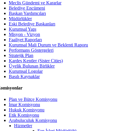
Meclis Gündemi ve Kararlar
Belediye Encümeni
Başkan Yardımcıları
Müdürlükler
Eski Belediye Başkanları
Kurumsal Yapı
Misyon - Vizyon
Faaliyet Raporları
Kurumsal Mali Durum ve Beklenti Raporu
Performans Göstergeleri
Stratejik Plan
Kardeş Kentler (Sister Cities)
Üyelik Bulunan Birlikler
Kurumsal Logolar
Basılı Kaynaklar
omisyonlar
Plan ve Bütçe Komisyonu
İmar Komisyonu
Hukuk Komisyonu
Etik Komisyonu
Arabuluculuk Komisyonu
Hizmetler
Fen İşleri Müdürlüğü