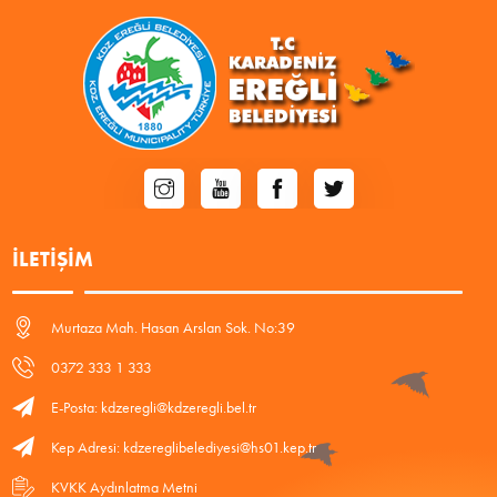
İLETIŞIM
Murtaza Mah. Hasan Arslan Sok. No:39
0372 333 1 333
E-Posta: kdzeregli@kdzeregli.bel.tr
Kep Adresi: kdzereglibelediyesi@hs01.kep.tr
KVKK Aydınlatma Metni