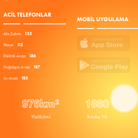
ACIL TELEFONLAR
MOBIL UYGULAMA
Alo Zabıta:
153
İtfaiye:
112
Elektrik Arıza:
186
Doğalgaz Arıza:
187
Su Arıza:
185
9
7
6
1
8
8
0
km²
Yüzölçümü
Kuruluş Yılı