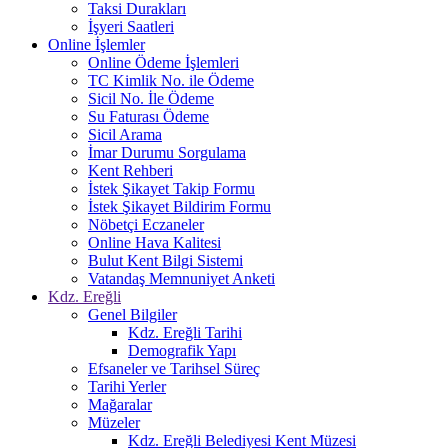
Taksi Durakları
İşyeri Saatleri
Online İşlemler
Online Ödeme İşlemleri
TC Kimlik No. ile Ödeme
Sicil No. İle Ödeme
Su Faturası Ödeme
Sicil Arama
İmar Durumu Sorgulama
Kent Rehberi
İstek Şikayet Takip Formu
İstek Şikayet Bildirim Formu
Nöbetçi Eczaneler
Online Hava Kalitesi
Bulut Kent Bilgi Sistemi
Vatandaş Memnuniyet Anketi
Kdz. Ereğli
Genel Bilgiler
Kdz. Ereğli Tarihi
Demografik Yapı
Efsaneler ve Tarihsel Süreç
Tarihi Yerler
Mağaralar
Müzeler
Kdz. Ereğli Belediyesi Kent Müzesi