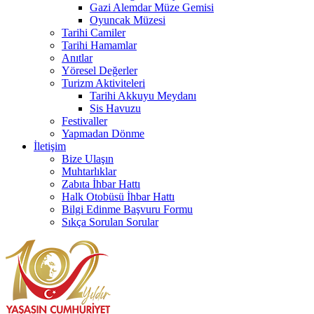
Gazi Alemdar Müze Gemisi
Oyuncak Müzesi
Tarihi Camiler
Tarihi Hamamlar
Anıtlar
Yöresel Değerler
Turizm Aktiviteleri
Tarihi Akkuyu Meydanı
Sis Havuzu
Festivaller
Yapmadan Dönme
İletişim
Bize Ulaşın
Muhtarlıklar
Zabıta İhbar Hattı
Halk Otobüsü İhbar Hattı
Bilgi Edinme Başvuru Formu
Sıkça Sorulan Sorular