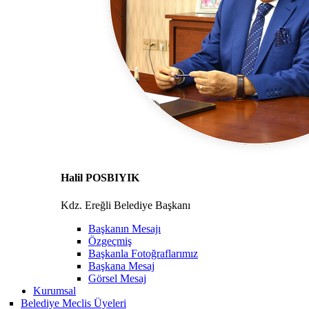
Halil POSBIYIK
Kdz. Ereğli Belediye Başkanı
Başkanın Mesajı
Özgeçmiş
Başkanla Fotoğraflarımız
Başkana Mesaj
Görsel Mesaj
Kurumsal
Belediye Meclis Üyeleri