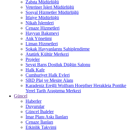
Zabıta Müdürlüğü
Veteriner İşleri Müdürlüğü
Sosyal Hizmetler Müdürlüğü
İtfaiye Müdürlüğü
Nikah İşlemleri
Cenaze Hizmetleri
Hayvan Bakımevi
Atık Yönetimi
Liman Hizmetleri
Sokak Hayvanlarını Sahiplendirme
Atatürk Kültür Merkezi
Projeler
Sevgi Barış Dostluk Düğün Salonu
Halk Kafe
Cumhuriyet Halk Evleri
SBD Plaj ve Mesire Alanı
Karadeniz Ereğli Wolfram Hoepfner Herakleia Pontike
Yerel Tarih Araştırma Merkezi
Güncel
Haberler
Duyurular
Güncel İhaleler
İmar Planı Askı İlanları
Cenaze İlanları
Etkinlik Takvimi