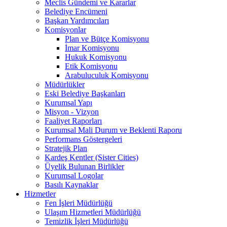
Meclis Gündemi ve Kararlar
Belediye Encümeni
Başkan Yardımcıları
Komisyonlar
Plan ve Bütçe Komisyonu
İmar Komisyonu
Hukuk Komisyonu
Etik Komisyonu
Arabuluculuk Komisyonu
Müdürlükler
Eski Belediye Başkanları
Kurumsal Yapı
Misyon - Vizyon
Faaliyet Raporları
Kurumsal Mali Durum ve Beklenti Raporu
Performans Göstergeleri
Stratejik Plan
Kardeş Kentler (Sister Cities)
Üyelik Bulunan Birlikler
Kurumsal Logolar
Basılı Kaynaklar
Hizmetler
Fen İşleri Müdürlüğü
Ulaşım Hizmetleri Müdürlüğü
Temizlik İşleri Müdürlüğü