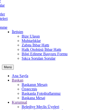
r
lar
rler
teleri
önme
İletişim
Bize Ulaşın
Muhtarlıklar
Zabıta İhbar Hattı
Halk Otobüsü İhbar Hattı
Bilgi Edinme Başvuru Formu
Sıkça Sorulan Sorular
Menü
Ana Sayfa
Başkan
Başkanın Mesajı
Özgeçmiş
Başkanla Fotoğraflarımız
Başkana Mesaj
Kurumsal
Belediye Meclis Üyeleri