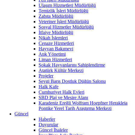
Ulaşım Hizmetleri Müdürlüğü
Temizlik İşleri Müdürlüğü
Zabıta Müdürlüğü
Veteriner İşleri Müdürlüğü
Sosyal Hizmetler Müdürlüğü
İtfaiye Müdürlüğü
Nikah İşlemleri
Cenaze Hizmetleri
Hayvan Bakımevi
Atık Yönetimi
Liman Hizmetleri
Sokak Hayvanlarını Sahiplendirme
Atatürk Kültür Merkezi
Projeler
Sevgi Barış Dostluk Düğün Salonu
Halk Kafe
Cumhuriyet Halk Evleri
SBD Plaj ve Mesire Alanı
Karadeniz Ereğli Wolfram Hoepfner Herakleia
Pontike Yerel Tarih Araştırma Merkezi
Güncel
Haberler
Duyurular
Güncel İhaleler