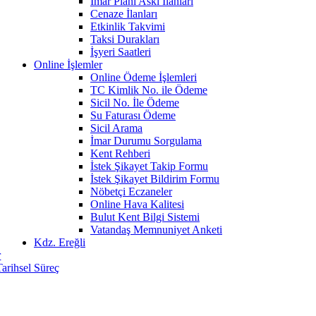
İmar Planı Askı İlanları
Cenaze İlanları
Etkinlik Takvimi
Taksi Durakları
İşyeri Saatleri
Online İşlemler
Online Ödeme İşlemleri
TC Kimlik No. ile Ödeme
Sicil No. İle Ödeme
Su Faturası Ödeme
Sicil Arama
İmar Durumu Sorgulama
Kent Rehberi
İstek Şikayet Takip Formu
İstek Şikayet Bildirim Formu
Nöbetçi Eczaneler
Online Hava Kalitesi
Bulut Kent Bilgi Sistemi
Vatandaş Memnuniyet Anketi
Kdz. Ereğli
r
Tarihsel Süreç