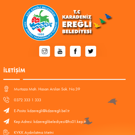
İLETIŞIM
Murtaza Mah. Hasan Arslan Sok. No:39
0372 333 1 333
E-Posta: kdzeregli@kdzeregli.bel.tr
Kep Adresi: kdzereglibelediyesi@hs01.kep.tr
KVKK Aydınlatma Metni