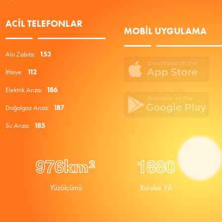
ACIL TELEFONLAR
MOBIL UYGULAMA
Alo Zabıta:
153
İtfaiye:
112
Elektrik Arıza:
186
Doğalgaz Arıza:
187
Su Arıza:
185
9
7
6
1
8
8
0
km²
Yüzölçümü
Kuruluş Yılı