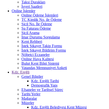
Taksi Durakları
İşyeri Saatleri
Online İşlemler
Online Ödeme İşlemleri
TC Kimlik No. ile Ödeme
Sicil No. İle Ödeme
Su Faturası Ödeme
Sicil Arama
İmar Durumu Sorgulama
Kent Rehberi
İstek Şikayet Takip Formu
İstek Şikayet Bildirim Formu
Nöbetçi Eczaneler
Online Hava Kalitesi
Bulut Kent Bilgi Sistemi
Vatandaş Memnuniyet Anketi
Kdz. Ereğli
Genel Bilgiler
Kdz. Ereğli Tarihi
Demografik Yapı
Efsaneler ve Tarihsel Süreç
Tarihi Yerler
Mağaralar
Müzeler
Kdz. Ereğli Belediyesi Kent Müzesi