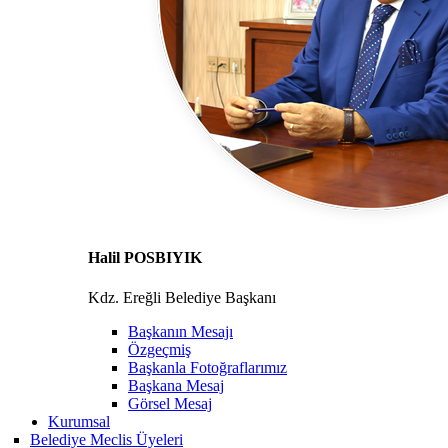
Halil POSBIYIK
Kdz. Ereğli Belediye Başkanı
Başkanın Mesajı
Özgeçmiş
Başkanla Fotoğraflarımız
Başkana Mesaj
Görsel Mesaj
Kurumsal
Belediye Meclis Üyeleri