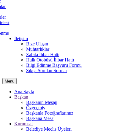
r
lar
rler
teleri
önme
İletişim
Bize Ulaşın
Muhtarlıklar
Zabıta İhbar Hattı
Halk Otobüsü İhbar Hattı
Bilgi Edinme Başvuru Formu
Sıkça Sorulan Sorular
Menü
Ana Sayfa
Başkan
Başkanın Mesajı
Özgeçmiş
Başkanla Fotoğraflarımız
Başkana Mesaj
Kurumsal
Belediye Meclis Üyeleri