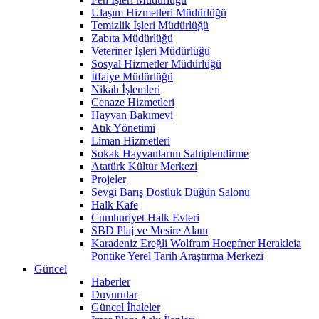
Ulaşım Hizmetleri Müdürlüğü
Temizlik İşleri Müdürlüğü
Zabıta Müdürlüğü
Veteriner İşleri Müdürlüğü
Sosyal Hizmetler Müdürlüğü
İtfaiye Müdürlüğü
Nikah İşlemleri
Cenaze Hizmetleri
Hayvan Bakımevi
Atık Yönetimi
Liman Hizmetleri
Sokak Hayvanlarını Sahiplendirme
Atatürk Kültür Merkezi
Projeler
Sevgi Barış Dostluk Düğün Salonu
Halk Kafe
Cumhuriyet Halk Evleri
SBD Plaj ve Mesire Alanı
Karadeniz Ereğli Wolfram Hoepfner Herakleia
Pontike Yerel Tarih Araştırma Merkezi
Güncel
Haberler
Duyurular
Güncel İhaleler