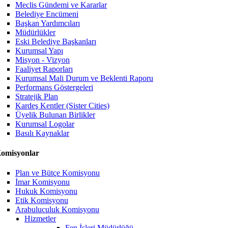
Meclis Gündemi ve Kararlar
Belediye Encümeni
Başkan Yardımcıları
Müdürlükler
Eski Belediye Başkanları
Kurumsal Yapı
Misyon - Vizyon
Faaliyet Raporları
Kurumsal Mali Durum ve Beklenti Raporu
Performans Göstergeleri
Stratejik Plan
Kardeş Kentler (Sister Cities)
Üyelik Bulunan Birlikler
Kurumsal Logolar
Basılı Kaynaklar
omisyonlar
Plan ve Bütçe Komisyonu
İmar Komisyonu
Hukuk Komisyonu
Etik Komisyonu
Arabuluculuk Komisyonu
Hizmetler
Fen İşleri Müdürlüğü