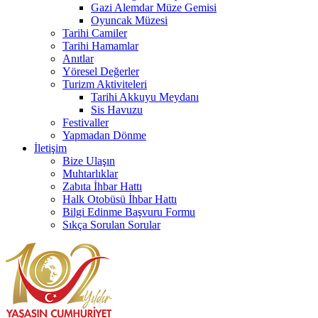
Gazi Alemdar Müze Gemisi
Oyuncak Müzesi
Tarihi Camiler
Tarihi Hamamlar
Anıtlar
Yöresel Değerler
Turizm Aktiviteleri
Tarihi Akkuyu Meydanı
Sis Havuzu
Festivaller
Yapmadan Dönme
İletişim
Bize Ulaşın
Muhtarlıklar
Zabıta İhbar Hattı
Halk Otobüsü İhbar Hattı
Bilgi Edinme Başvuru Formu
Sıkça Sorulan Sorular