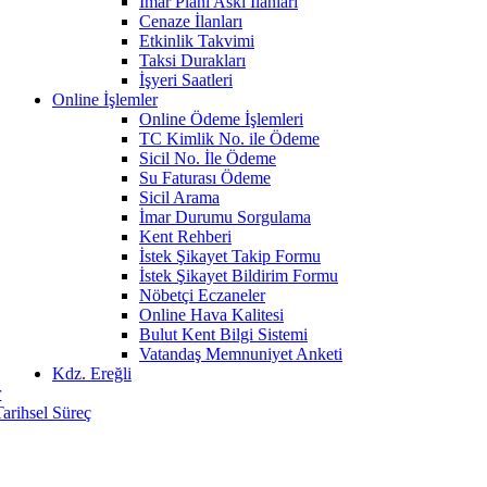
İmar Planı Askı İlanları
Cenaze İlanları
Etkinlik Takvimi
Taksi Durakları
İşyeri Saatleri
Online İşlemler
Online Ödeme İşlemleri
TC Kimlik No. ile Ödeme
Sicil No. İle Ödeme
Su Faturası Ödeme
Sicil Arama
İmar Durumu Sorgulama
Kent Rehberi
İstek Şikayet Takip Formu
İstek Şikayet Bildirim Formu
Nöbetçi Eczaneler
Online Hava Kalitesi
Bulut Kent Bilgi Sistemi
Vatandaş Memnuniyet Anketi
Kdz. Ereğli
r
Tarihsel Süreç