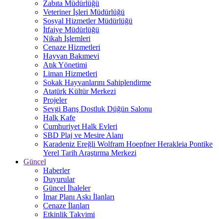
Zabıta Müdürlüğü
Veteriner İşleri Müdürlüğü
Sosyal Hizmetler Müdürlüğü
İtfaiye Müdürlüğü
Nikah İşlemleri
Cenaze Hizmetleri
Hayvan Bakımevi
Atık Yönetimi
Liman Hizmetleri
Sokak Hayvanlarını Sahiplendirme
Atatürk Kültür Merkezi
Projeler
Sevgi Barış Dostluk Düğün Salonu
Halk Kafe
Cumhuriyet Halk Evleri
SBD Plaj ve Mesire Alanı
Karadeniz Ereğli Wolfram Hoepfner Herakleia Pontike
Yerel Tarih Araştırma Merkezi
Güncel
Haberler
Duyurular
Güncel İhaleler
İmar Planı Askı İlanları
Cenaze İlanları
Etkinlik Takvimi