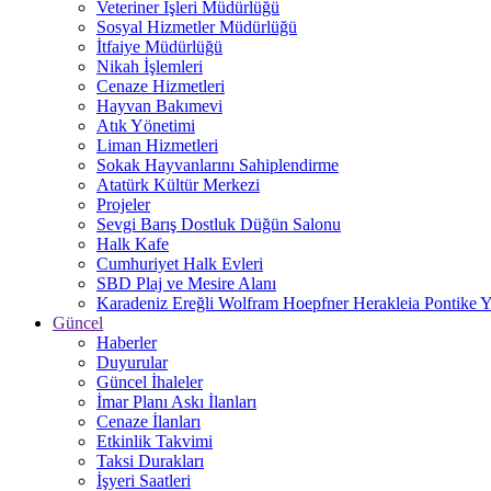
Veteriner İşleri Müdürlüğü
Sosyal Hizmetler Müdürlüğü
İtfaiye Müdürlüğü
Nikah İşlemleri
Cenaze Hizmetleri
Hayvan Bakımevi
Atık Yönetimi
Liman Hizmetleri
Sokak Hayvanlarını Sahiplendirme
Atatürk Kültür Merkezi
Projeler
Sevgi Barış Dostluk Düğün Salonu
Halk Kafe
Cumhuriyet Halk Evleri
SBD Plaj ve Mesire Alanı
Karadeniz Ereğli Wolfram Hoepfner Herakleia Pontike Y
Güncel
Haberler
Duyurular
Güncel İhaleler
İmar Planı Askı İlanları
Cenaze İlanları
Etkinlik Takvimi
Taksi Durakları
İşyeri Saatleri