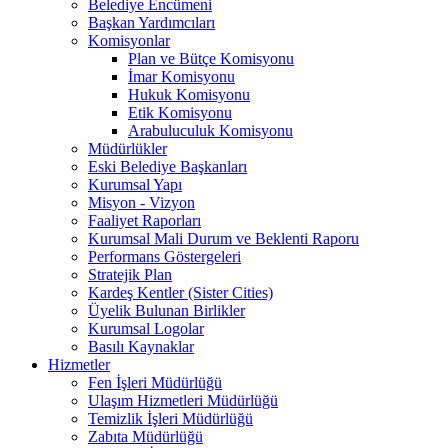
Belediye Encümeni
Başkan Yardımcıları
Komisyonlar
Plan ve Bütçe Komisyonu
İmar Komisyonu
Hukuk Komisyonu
Etik Komisyonu
Arabuluculuk Komisyonu
Müdürlükler
Eski Belediye Başkanları
Kurumsal Yapı
Misyon - Vizyon
Faaliyet Raporları
Kurumsal Mali Durum ve Beklenti Raporu
Performans Göstergeleri
Stratejik Plan
Kardeş Kentler (Sister Cities)
Üyelik Bulunan Birlikler
Kurumsal Logolar
Basılı Kaynaklar
Hizmetler
Fen İşleri Müdürlüğü
Ulaşım Hizmetleri Müdürlüğü
Temizlik İşleri Müdürlüğü
Zabıta Müdürlüğü