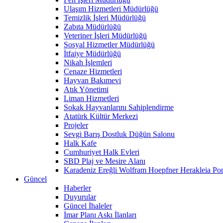
Ulaşım Hizmetleri Müdürlüğü
Temizlik İşleri Müdürlüğü
Zabıta Müdürlüğü
Veteriner İşleri Müdürlüğü
Sosyal Hizmetler Müdürlüğü
İtfaiye Müdürlüğü
Nikah İşlemleri
Cenaze Hizmetleri
Hayvan Bakımevi
Atık Yönetimi
Liman Hizmetleri
Sokak Hayvanlarını Sahiplendirme
Atatürk Kültür Merkezi
Projeler
Sevgi Barış Dostluk Düğün Salonu
Halk Kafe
Cumhuriyet Halk Evleri
SBD Plaj ve Mesire Alanı
Karadeniz Ereğli Wolfram Hoepfner Herakleia Pon
Güncel
Haberler
Duyurular
Güncel İhaleler
İmar Planı Askı İlanları