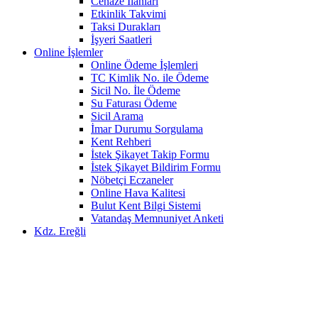
Cenaze İlanları
Etkinlik Takvimi
Taksi Durakları
İşyeri Saatleri
Online İşlemler
Online Ödeme İşlemleri
TC Kimlik No. ile Ödeme
Sicil No. İle Ödeme
Su Faturası Ödeme
Sicil Arama
İmar Durumu Sorgulama
Kent Rehberi
İstek Şikayet Takip Formu
İstek Şikayet Bildirim Formu
Nöbetçi Eczaneler
Online Hava Kalitesi
Bulut Kent Bilgi Sistemi
Vatandaş Memnuniyet Anketi
Kdz. Ereğli