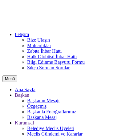
İletişim
Bize Ulaşın
Muhtarlıklar
Zabıta İhbar Hattı
Halk Otobüsü İhbar Hattı
Bilgi Edinme Başvuru Formu
Sıkça Sorulan Sorular
Menü
Ana Sayfa
Başkan
Başkanın Mesajı
Özgeçmiş
Başkanla Fotoğraflarımız
Başkana Mesaj
Kurumsal
Belediye Meclis Üyeleri
Meclis Gündemi ve Kararlar