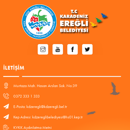
İLETIŞIM
Murtaza Mah. Hasan Arslan Sok. No:39
0372 333 1 333
E-Posta: kdzeregli@kdzeregli.bel.tr
Kep Adresi: kdzereglibelediyesi@hs01.kep.tr
KVKK Aydınlatma Metni