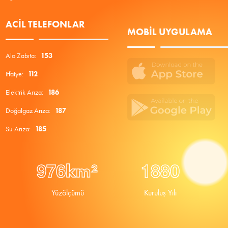
ACIL TELEFONLAR
MOBIL UYGULAMA
Alo Zabıta:
153
İtfaiye:
112
Elektrik Arıza:
186
Doğalgaz Arıza:
187
Su Arıza:
185
9
7
6
1
8
8
0
km²
Yüzölçümü
Kuruluş Yılı