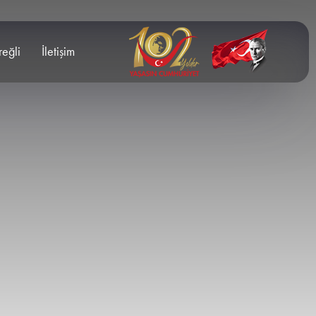
reğli
İletişim