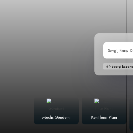
Sevgi, Barış, D
#Nöbetçi Eczane
alk Masası
Meclis Gündemi
Kent İmar Planı