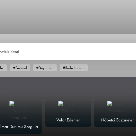
ostluk Kenti
ler
#Festival
#Duyurular
#İhale İlanları
Vefat Edenler
Nöbetçi Eczaneler
İmar Durumu Sorgula