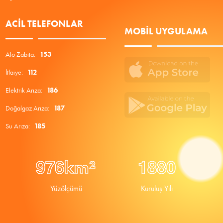
ACIL TELEFONLAR
MOBIL UYGULAMA
Alo Zabıta:
153
İtfaiye:
112
Elektrik Arıza:
186
Doğalgaz Arıza:
187
Su Arıza:
185
9
7
6
1
8
8
0
km²
Yüzölçümü
Kuruluş Yılı