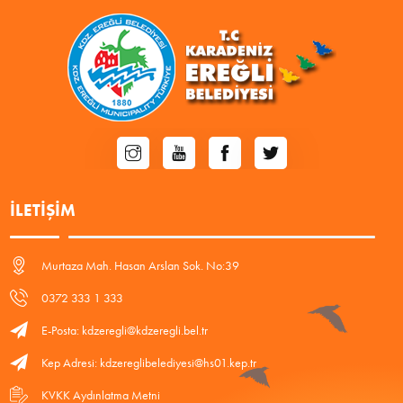
İLETIŞIM
Murtaza Mah. Hasan Arslan Sok. No:39
0372 333 1 333
E-Posta: kdzeregli@kdzeregli.bel.tr
Kep Adresi: kdzereglibelediyesi@hs01.kep.tr
KVKK Aydınlatma Metni