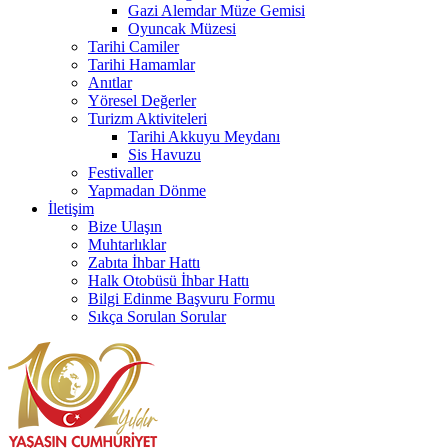
Gazi Alemdar Müze Gemisi
Oyuncak Müzesi
Tarihi Camiler
Tarihi Hamamlar
Anıtlar
Yöresel Değerler
Turizm Aktiviteleri
Tarihi Akkuyu Meydanı
Sis Havuzu
Festivaller
Yapmadan Dönme
İletişim
Bize Ulaşın
Muhtarlıklar
Zabıta İhbar Hattı
Halk Otobüsü İhbar Hattı
Bilgi Edinme Başvuru Formu
Sıkça Sorulan Sorular