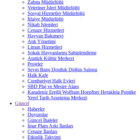
Zabıta Müdürlüğü
Veteriner İşleri Müdürlüğü
Sosyal Hizmetler Müdürlüğü
İtfaiye Müdürlüğü
Nikah İşlemleri
Cenaze Hizmetleri
Hayvan Bakımevi
Atık Yönetimi
Liman Hizmetleri
Sokak Hayvanlarını Sahiplendirme
Atatürk Kültür Merkezi
Projeler
Sevgi Barış Dostluk Düğün Salonu
Halk Kafe
Cumhuriyet Halk Evleri
SBD Plaj ve Mesire Alanı
Karadeniz Ereğli Wolfram Hoepfner Herakleia Pontike
Yerel Tarih Araştırma Merkezi
Güncel
Haberler
Duyurular
Güncel İhaleler
İmar Planı Askı İlanları
Cenaze İlanları
Etkinlik Takvimi