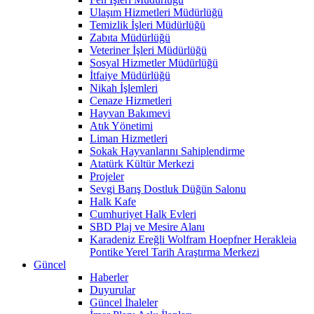
Ulaşım Hizmetleri Müdürlüğü
Temizlik İşleri Müdürlüğü
Zabıta Müdürlüğü
Veteriner İşleri Müdürlüğü
Sosyal Hizmetler Müdürlüğü
İtfaiye Müdürlüğü
Nikah İşlemleri
Cenaze Hizmetleri
Hayvan Bakımevi
Atık Yönetimi
Liman Hizmetleri
Sokak Hayvanlarını Sahiplendirme
Atatürk Kültür Merkezi
Projeler
Sevgi Barış Dostluk Düğün Salonu
Halk Kafe
Cumhuriyet Halk Evleri
SBD Plaj ve Mesire Alanı
Karadeniz Ereğli Wolfram Hoepfner Herakleia
Pontike Yerel Tarih Araştırma Merkezi
Güncel
Haberler
Duyurular
Güncel İhaleler