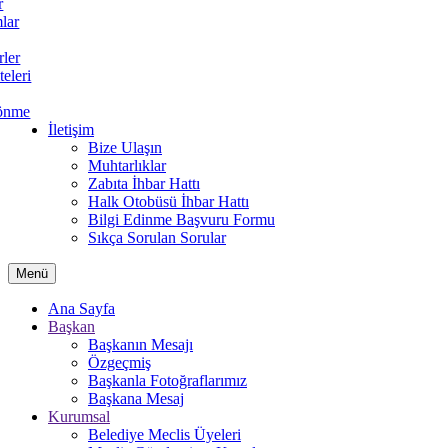
r
lar
rler
teleri
önme
İletişim
Bize Ulaşın
Muhtarlıklar
Zabıta İhbar Hattı
Halk Otobüsü İhbar Hattı
Bilgi Edinme Başvuru Formu
Sıkça Sorulan Sorular
Menü
Ana Sayfa
Başkan
Başkanın Mesajı
Özgeçmiş
Başkanla Fotoğraflarımız
Başkana Mesaj
Kurumsal
Belediye Meclis Üyeleri