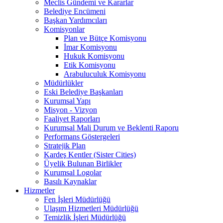
Meclis Gündemi ve Kararlar
Belediye Encümeni
Başkan Yardımcıları
Komisyonlar
Plan ve Bütçe Komisyonu
İmar Komisyonu
Hukuk Komisyonu
Etik Komisyonu
Arabuluculuk Komisyonu
Müdürlükler
Eski Belediye Başkanları
Kurumsal Yapı
Misyon - Vizyon
Faaliyet Raporları
Kurumsal Mali Durum ve Beklenti Raporu
Performans Göstergeleri
Stratejik Plan
Kardeş Kentler (Sister Cities)
Üyelik Bulunan Birlikler
Kurumsal Logolar
Basılı Kaynaklar
Hizmetler
Fen İşleri Müdürlüğü
Ulaşım Hizmetleri Müdürlüğü
Temizlik İşleri Müdürlüğü