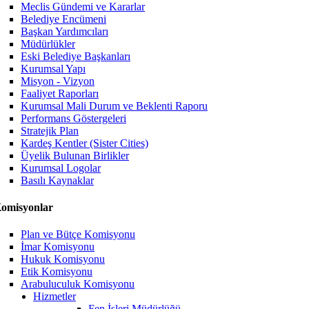
Meclis Gündemi ve Kararlar
Belediye Encümeni
Başkan Yardımcıları
Müdürlükler
Eski Belediye Başkanları
Kurumsal Yapı
Misyon - Vizyon
Faaliyet Raporları
Kurumsal Mali Durum ve Beklenti Raporu
Performans Göstergeleri
Stratejik Plan
Kardeş Kentler (Sister Cities)
Üyelik Bulunan Birlikler
Kurumsal Logolar
Basılı Kaynaklar
omisyonlar
Plan ve Bütçe Komisyonu
İmar Komisyonu
Hukuk Komisyonu
Etik Komisyonu
Arabuluculuk Komisyonu
Hizmetler
Fen İşleri Müdürlüğü