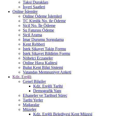
Taksi Durakları
İşyeri Saatleri
Online İşlemler
Online Ödeme İşlemleri
TC Kimlik No. ile Ödeme
Sicil No. İle Ödeme
Su Faturası Ödeme
Sicil Arama
İmar Durumu Sorgulama
Kent Rehberi
İstek Şikayet Takip Formu
İstek Şikayet Bildirim Formu
Nöbetçi Eczaneler
Online Hava Kalitesi
Bulut Kent Bilgi Sistemi
Vatandaş Memnuniyet Anketi
Kdz. Ereğli
Genel Bilgiler
Kdz. Ereğli Tarihi
Demografik Yapı
Efsaneler ve Tarihsel Süreç
Tarihi Yerler
Mağaralar
Müzeler
Kdz. Ereğli Belediyesi Kent Müzesi