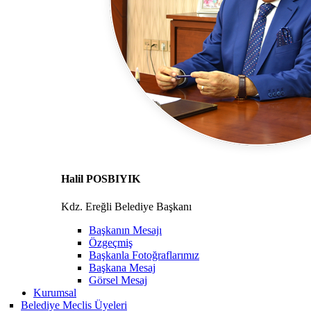
Halil POSBIYIK
Kdz. Ereğli Belediye Başkanı
Başkanın Mesajı
Özgeçmiş
Başkanla Fotoğraflarımız
Başkana Mesaj
Görsel Mesaj
Kurumsal
Belediye Meclis Üyeleri