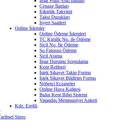
İmar Planı Askı İlanları
Cenaze İlanları
Etkinlik Takvimi
Taksi Durakları
İşyeri Saatleri
Online İşlemler
Online Ödeme İşlemleri
TC Kimlik No. ile Ödeme
Sicil No. İle Ödeme
Su Faturası Ödeme
Sicil Arama
İmar Durumu Sorgulama
Kent Rehberi
İstek Şikayet Takip Formu
İstek Şikayet Bildirim Formu
Nöbetçi Eczaneler
Online Hava Kalitesi
Bulut Kent Bilgi Sistemi
Vatandaş Memnuniyet Anketi
Kdz. Ereğli
r
Tarihsel Süreç