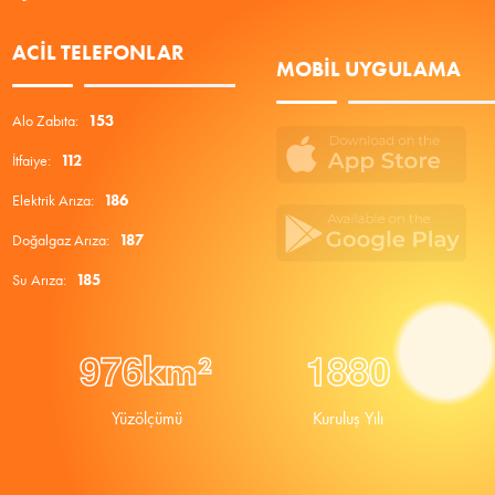
ACIL TELEFONLAR
MOBIL UYGULAMA
Alo Zabıta:
153
İtfaiye:
112
Elektrik Arıza:
186
Doğalgaz Arıza:
187
Su Arıza:
185
9
7
6
1
8
8
0
km²
Yüzölçümü
Kuruluş Yılı