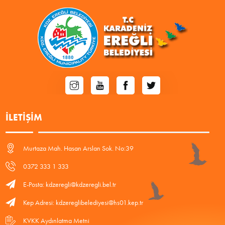
İLETIŞIM
Murtaza Mah. Hasan Arslan Sok. No:39
0372 333 1 333
E-Posta: kdzeregli@kdzeregli.bel.tr
Kep Adresi: kdzereglibelediyesi@hs01.kep.tr
KVKK Aydınlatma Metni