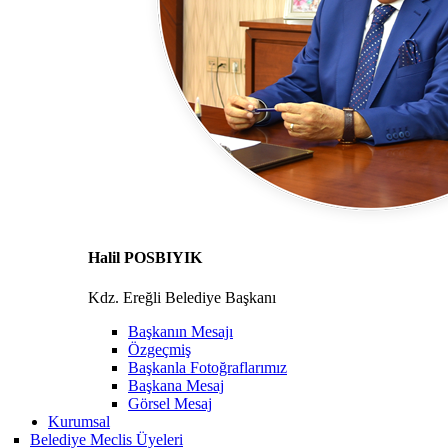
Halil POSBIYIK
Kdz. Ereğli Belediye Başkanı
Başkanın Mesajı
Özgeçmiş
Başkanla Fotoğraflarımız
Başkana Mesaj
Görsel Mesaj
Kurumsal
Belediye Meclis Üyeleri