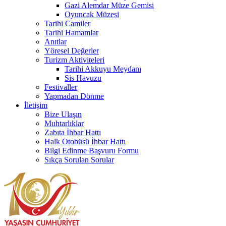
Gazi Alemdar Müze Gemisi
Oyuncak Müzesi
Tarihi Camiler
Tarihi Hamamlar
Anıtlar
Yöresel Değerler
Turizm Aktiviteleri
Tarihi Akkuyu Meydanı
Sis Havuzu
Festivaller
Yapmadan Dönme
İletişim
Bize Ulaşın
Muhtarlıklar
Zabıta İhbar Hattı
Halk Otobüsü İhbar Hattı
Bilgi Edinme Başvuru Formu
Sıkça Sorulan Sorular