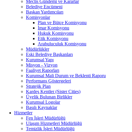
Meclis Gündemi ve Kararlar
Belediye Encümeni
Başkan Yardımcıları
Komisyonlar
Plan ve Bütçe Komisyonu
İmar Komisyonu
Hukuk Komisyonu
Etik Komisyonu
Arabuluculuk Komisyonu
Müdürlükler
Eski Belediye Başkanları
Kurumsal Yapı
Misyon - Vizyon
Faaliyet Raporları
Kurumsal Mali Durum ve Beklenti Raporu
Performans Göstergeleri
Stratejik Plan
Kardeş Kentler (Sister Cities)
Üyelik Bulunan Birlikler
Kurumsal Logolar
Basılı Kaynaklar
Hizmetler
Fen İşleri Müdürlüğü
Ulaşım Hizmetleri Müdürlüğü
Temizlik İşleri Müdürlüğü