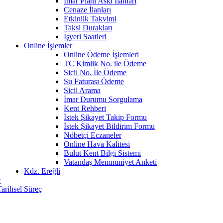
İmar Planı Askı İlanları
Cenaze İlanları
Etkinlik Takvimi
Taksi Durakları
İşyeri Saatleri
Online İşlemler
Online Ödeme İşlemleri
TC Kimlik No. ile Ödeme
Sicil No. İle Ödeme
Su Faturası Ödeme
Sicil Arama
İmar Durumu Sorgulama
Kent Rehberi
İstek Şikayet Takip Formu
İstek Şikayet Bildirim Formu
Nöbetçi Eczaneler
Online Hava Kalitesi
Bulut Kent Bilgi Sistemi
Vatandaş Memnuniyet Anketi
Kdz. Ereğli
r
Tarihsel Süreç