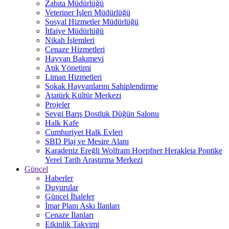
Zabıta Müdürlüğü
Veteriner İşleri Müdürlüğü
Sosyal Hizmetler Müdürlüğü
İtfaiye Müdürlüğü
Nikah İşlemleri
Cenaze Hizmetleri
Hayvan Bakımevi
Atık Yönetimi
Liman Hizmetleri
Sokak Hayvanlarını Sahiplendirme
Atatürk Kültür Merkezi
Projeler
Sevgi Barış Dostluk Düğün Salonu
Halk Kafe
Cumhuriyet Halk Evleri
SBD Plaj ve Mesire Alanı
Karadeniz Ereğli Wolfram Hoepfner Herakleia Pontike
Yerel Tarih Araştırma Merkezi
Güncel
Haberler
Duyurular
Güncel İhaleler
İmar Planı Askı İlanları
Cenaze İlanları
Etkinlik Takvimi