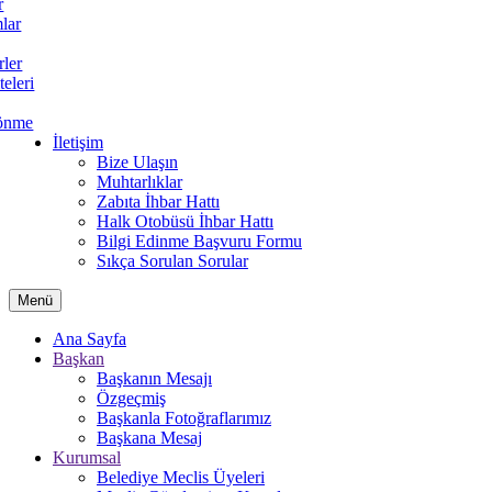
r
lar
rler
teleri
önme
İletişim
Bize Ulaşın
Muhtarlıklar
Zabıta İhbar Hattı
Halk Otobüsü İhbar Hattı
Bilgi Edinme Başvuru Formu
Sıkça Sorulan Sorular
Menü
Ana Sayfa
Başkan
Başkanın Mesajı
Özgeçmiş
Başkanla Fotoğraflarımız
Başkana Mesaj
Kurumsal
Belediye Meclis Üyeleri