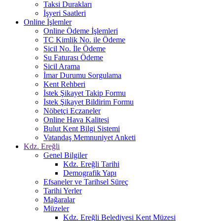
Taksi Durakları
İşyeri Saatleri
Online İşlemler
Online Ödeme İşlemleri
TC Kimlik No. ile Ödeme
Sicil No. İle Ödeme
Su Faturası Ödeme
Sicil Arama
İmar Durumu Sorgulama
Kent Rehberi
İstek Şikayet Takip Formu
İstek Şikayet Bildirim Formu
Nöbetçi Eczaneler
Online Hava Kalitesi
Bulut Kent Bilgi Sistemi
Vatandaş Memnuniyet Anketi
Kdz. Ereğli
Genel Bilgiler
Kdz. Ereğli Tarihi
Demografik Yapı
Efsaneler ve Tarihsel Süreç
Tarihi Yerler
Mağaralar
Müzeler
Kdz. Ereğli Belediyesi Kent Müzesi