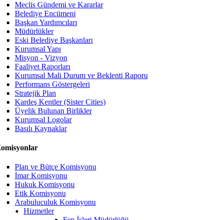
Meclis Gündemi ve Kararlar
Belediye Encümeni
Başkan Yardımcıları
Müdürlükler
Eski Belediye Başkanları
Kurumsal Yapı
Misyon - Vizyon
Faaliyet Raporları
Kurumsal Mali Durum ve Beklenti Raporu
Performans Göstergeleri
Stratejik Plan
Kardeş Kentler (Sister Cities)
Üyelik Bulunan Birlikler
Kurumsal Logolar
Basılı Kaynaklar
omisyonlar
Plan ve Bütçe Komisyonu
İmar Komisyonu
Hukuk Komisyonu
Etik Komisyonu
Arabuluculuk Komisyonu
Hizmetler
Fen İşleri Müdürlüğü