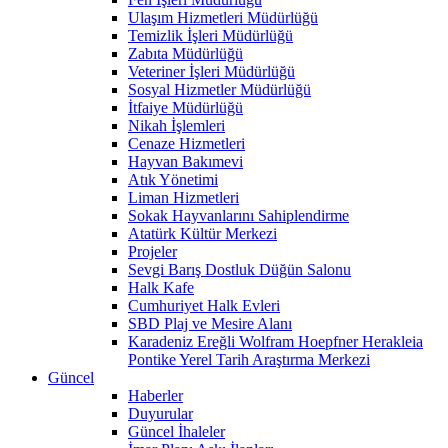
Ulaşım Hizmetleri Müdürlüğü
Temizlik İşleri Müdürlüğü
Zabıta Müdürlüğü
Veteriner İşleri Müdürlüğü
Sosyal Hizmetler Müdürlüğü
İtfaiye Müdürlüğü
Nikah İşlemleri
Cenaze Hizmetleri
Hayvan Bakımevi
Atık Yönetimi
Liman Hizmetleri
Sokak Hayvanlarını Sahiplendirme
Atatürk Kültür Merkezi
Projeler
Sevgi Barış Dostluk Düğün Salonu
Halk Kafe
Cumhuriyet Halk Evleri
SBD Plaj ve Mesire Alanı
Karadeniz Ereğli Wolfram Hoepfner Herakleia
Pontike Yerel Tarih Araştırma Merkezi
Güncel
Haberler
Duyurular
Güncel İhaleler