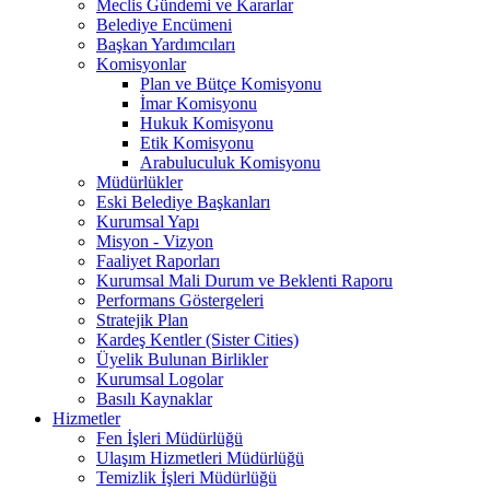
Meclis Gündemi ve Kararlar
Belediye Encümeni
Başkan Yardımcıları
Komisyonlar
Plan ve Bütçe Komisyonu
İmar Komisyonu
Hukuk Komisyonu
Etik Komisyonu
Arabuluculuk Komisyonu
Müdürlükler
Eski Belediye Başkanları
Kurumsal Yapı
Misyon - Vizyon
Faaliyet Raporları
Kurumsal Mali Durum ve Beklenti Raporu
Performans Göstergeleri
Stratejik Plan
Kardeş Kentler (Sister Cities)
Üyelik Bulunan Birlikler
Kurumsal Logolar
Basılı Kaynaklar
Hizmetler
Fen İşleri Müdürlüğü
Ulaşım Hizmetleri Müdürlüğü
Temizlik İşleri Müdürlüğü