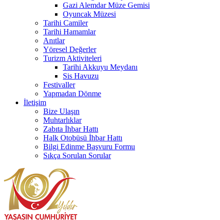
Gazi Alemdar Müze Gemisi
Oyuncak Müzesi
Tarihi Camiler
Tarihi Hamamlar
Anıtlar
Yöresel Değerler
Turizm Aktiviteleri
Tarihi Akkuyu Meydanı
Sis Havuzu
Festivaller
Yapmadan Dönme
İletişim
Bize Ulaşın
Muhtarlıklar
Zabıta İhbar Hattı
Halk Otobüsü İhbar Hattı
Bilgi Edinme Başvuru Formu
Sıkça Sorulan Sorular