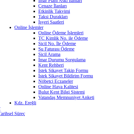
İmar Planı Askı İlanları
Cenaze İlanları
Etkinlik Takvimi
Taksi Durakları
İşyeri Saatleri
Online İşlemler
Online Ödeme İşlemleri
TC Kimlik No. ile Ödeme
Sicil No. İle Ödeme
Su Faturası Ödeme
Sicil Arama
İmar Durumu Sorgulama
Kent Rehberi
İstek Şikayet Takip Formu
İstek Şikayet Bildirim Formu
Nöbetçi Eczaneler
Online Hava Kalitesi
Bulut Kent Bilgi Sistemi
Vatandaş Memnuniyet Anketi
Kdz. Ereğli
r
Tarihsel Süreç