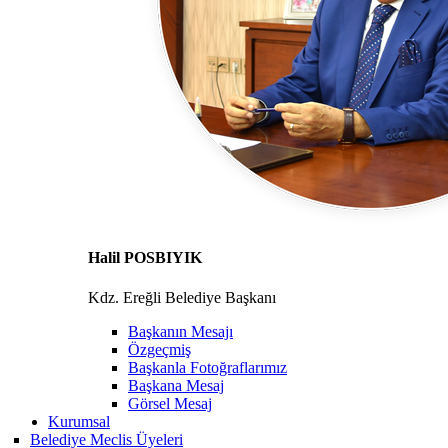
Halil POSBIYIK
Kdz. Ereğli Belediye Başkanı
Başkanın Mesajı
Özgeçmiş
Başkanla Fotoğraflarımız
Başkana Mesaj
Görsel Mesaj
Kurumsal
Belediye Meclis Üyeleri