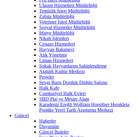
Ulaşım Hizmetleri Müdürlüğü
Temizlik İşleri Müdürlüğü
Zabıta Müdürlüğü
Veteriner İşleri Müdürlüğü
Sosyal Hizmetler Müdürlüğü
İtfaiye Müdürlüğü
Nikah İşlemleri
Cenaze Hizmetleri
Hayvan Bakımevi
Atık Yönetimi
Liman Hizmetleri
Sokak Hayvanlarını Sahiplendirme
Atatürk Kültür Merkezi
Projeler
Sevgi Barış Dostluk Düğün Salonu
Halk Kafe
Cumhuriyet Halk Evleri
SBD Plaj ve Mesire Alanı
Karadeniz Ereğli Wolfram Hoepfner Herakleia
Pontike Yerel Tarih Araştırma Merkezi
Güncel
Haberler
Duyurular
Güncel İhaleler