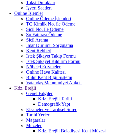
Taksi Durakları
İşyeri Saatleri
Online İşlemler
Online Ödeme İşlemleri
TC Kimlik No. ile Ödeme
Sicil No. İle Ödeme
Su Faturası Ödeme
Sicil Arama
İmar Durumu Sorgulama
Kent Rehberi
İstek Şikayet Takip Formu
İstek Şikayet Bildirim Formu
Nöbetçi Eczaneler
Online Hava Kalitesi
Bulut Kent Bilgi Sistemi
Vatandaş Memnuniyet Anketi
Kdz. Ereğli
Genel Bilgiler
Kdz. Ereğli Tarihi
Demografik Yapı
Efsaneler ve Tarihsel Süreç
Tarihi Yerler
Mağaralar
Müzeler
Kdz. Ereğli Belediyesi Kent Müzesi