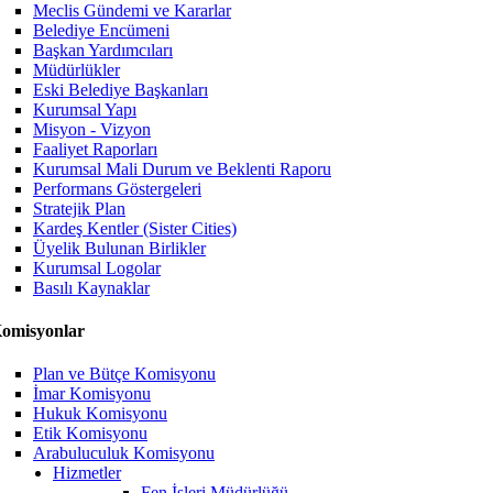
Meclis Gündemi ve Kararlar
Belediye Encümeni
Başkan Yardımcıları
Müdürlükler
Eski Belediye Başkanları
Kurumsal Yapı
Misyon - Vizyon
Faaliyet Raporları
Kurumsal Mali Durum ve Beklenti Raporu
Performans Göstergeleri
Stratejik Plan
Kardeş Kentler (Sister Cities)
Üyelik Bulunan Birlikler
Kurumsal Logolar
Basılı Kaynaklar
omisyonlar
Plan ve Bütçe Komisyonu
İmar Komisyonu
Hukuk Komisyonu
Etik Komisyonu
Arabuluculuk Komisyonu
Hizmetler
Fen İşleri Müdürlüğü