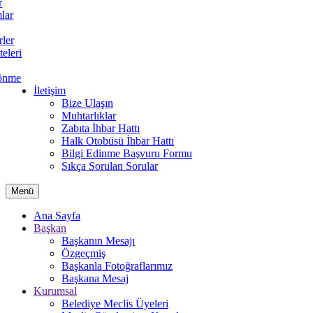
r
lar
rler
teleri
önme
İletişim
Bize Ulaşın
Muhtarlıklar
Zabıta İhbar Hattı
Halk Otobüsü İhbar Hattı
Bilgi Edinme Başvuru Formu
Sıkça Sorulan Sorular
Menü
Ana Sayfa
Başkan
Başkanın Mesajı
Özgeçmiş
Başkanla Fotoğraflarımız
Başkana Mesaj
Kurumsal
Belediye Meclis Üyeleri