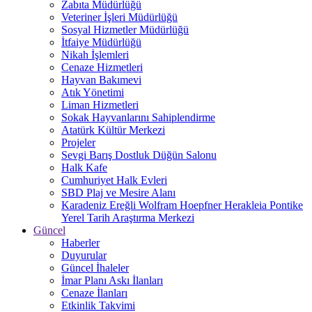
Zabıta Müdürlüğü
Veteriner İşleri Müdürlüğü
Sosyal Hizmetler Müdürlüğü
İtfaiye Müdürlüğü
Nikah İşlemleri
Cenaze Hizmetleri
Hayvan Bakımevi
Atık Yönetimi
Liman Hizmetleri
Sokak Hayvanlarını Sahiplendirme
Atatürk Kültür Merkezi
Projeler
Sevgi Barış Dostluk Düğün Salonu
Halk Kafe
Cumhuriyet Halk Evleri
SBD Plaj ve Mesire Alanı
Karadeniz Ereğli Wolfram Hoepfner Herakleia Pontike
Yerel Tarih Araştırma Merkezi
Güncel
Haberler
Duyurular
Güncel İhaleler
İmar Planı Askı İlanları
Cenaze İlanları
Etkinlik Takvimi