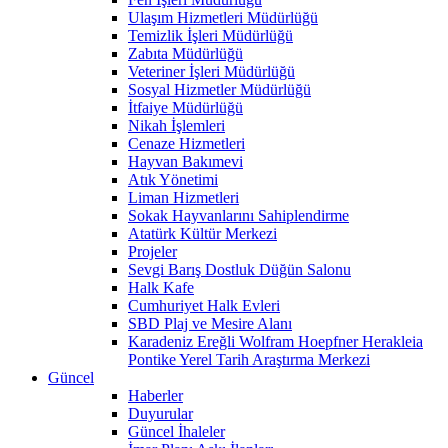
Ulaşım Hizmetleri Müdürlüğü
Temizlik İşleri Müdürlüğü
Zabıta Müdürlüğü
Veteriner İşleri Müdürlüğü
Sosyal Hizmetler Müdürlüğü
İtfaiye Müdürlüğü
Nikah İşlemleri
Cenaze Hizmetleri
Hayvan Bakımevi
Atık Yönetimi
Liman Hizmetleri
Sokak Hayvanlarını Sahiplendirme
Atatürk Kültür Merkezi
Projeler
Sevgi Barış Dostluk Düğün Salonu
Halk Kafe
Cumhuriyet Halk Evleri
SBD Plaj ve Mesire Alanı
Karadeniz Ereğli Wolfram Hoepfner Herakleia
Pontike Yerel Tarih Araştırma Merkezi
Güncel
Haberler
Duyurular
Güncel İhaleler