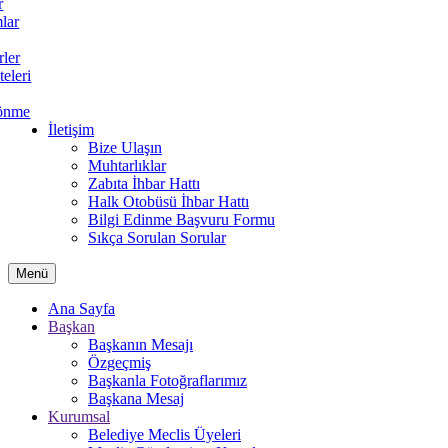
r
lar
rler
teleri
önme
İletişim
Bize Ulaşın
Muhtarlıklar
Zabıta İhbar Hattı
Halk Otobüsü İhbar Hattı
Bilgi Edinme Başvuru Formu
Sıkça Sorulan Sorular
Menü
Ana Sayfa
Başkan
Başkanın Mesajı
Özgeçmiş
Başkanla Fotoğraflarımız
Başkana Mesaj
Kurumsal
Belediye Meclis Üyeleri