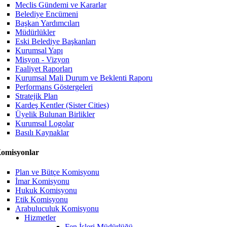
Meclis Gündemi ve Kararlar
Belediye Encümeni
Başkan Yardımcıları
Müdürlükler
Eski Belediye Başkanları
Kurumsal Yapı
Misyon - Vizyon
Faaliyet Raporları
Kurumsal Mali Durum ve Beklenti Raporu
Performans Göstergeleri
Stratejik Plan
Kardeş Kentler (Sister Cities)
Üyelik Bulunan Birlikler
Kurumsal Logolar
Basılı Kaynaklar
omisyonlar
Plan ve Bütçe Komisyonu
İmar Komisyonu
Hukuk Komisyonu
Etik Komisyonu
Arabuluculuk Komisyonu
Hizmetler
Fen İşleri Müdürlüğü