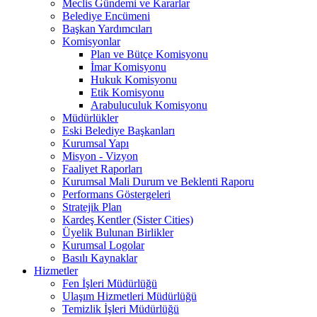
Meclis Gündemi ve Kararlar
Belediye Encümeni
Başkan Yardımcıları
Komisyonlar
Plan ve Bütçe Komisyonu
İmar Komisyonu
Hukuk Komisyonu
Etik Komisyonu
Arabuluculuk Komisyonu
Müdürlükler
Eski Belediye Başkanları
Kurumsal Yapı
Misyon - Vizyon
Faaliyet Raporları
Kurumsal Mali Durum ve Beklenti Raporu
Performans Göstergeleri
Stratejik Plan
Kardeş Kentler (Sister Cities)
Üyelik Bulunan Birlikler
Kurumsal Logolar
Basılı Kaynaklar
Hizmetler
Fen İşleri Müdürlüğü
Ulaşım Hizmetleri Müdürlüğü
Temizlik İşleri Müdürlüğü