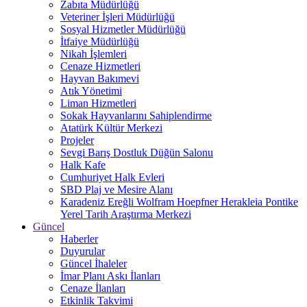
Zabıta Müdürlüğü
Veteriner İşleri Müdürlüğü
Sosyal Hizmetler Müdürlüğü
İtfaiye Müdürlüğü
Nikah İşlemleri
Cenaze Hizmetleri
Hayvan Bakımevi
Atık Yönetimi
Liman Hizmetleri
Sokak Hayvanlarını Sahiplendirme
Atatürk Kültür Merkezi
Projeler
Sevgi Barış Dostluk Düğün Salonu
Halk Kafe
Cumhuriyet Halk Evleri
SBD Plaj ve Mesire Alanı
Karadeniz Ereğli Wolfram Hoepfner Herakleia Pontike
Yerel Tarih Araştırma Merkezi
Güncel
Haberler
Duyurular
Güncel İhaleler
İmar Planı Askı İlanları
Cenaze İlanları
Etkinlik Takvimi