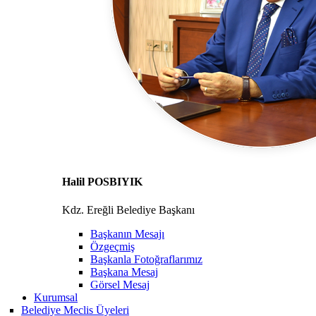
Halil POSBIYIK
Kdz. Ereğli Belediye Başkanı
Başkanın Mesajı
Özgeçmiş
Başkanla Fotoğraflarımız
Başkana Mesaj
Görsel Mesaj
Kurumsal
Belediye Meclis Üyeleri