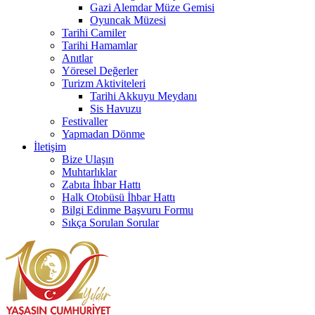
Gazi Alemdar Müze Gemisi
Oyuncak Müzesi
Tarihi Camiler
Tarihi Hamamlar
Anıtlar
Yöresel Değerler
Turizm Aktiviteleri
Tarihi Akkuyu Meydanı
Sis Havuzu
Festivaller
Yapmadan Dönme
İletişim
Bize Ulaşın
Muhtarlıklar
Zabıta İhbar Hattı
Halk Otobüsü İhbar Hattı
Bilgi Edinme Başvuru Formu
Sıkça Sorulan Sorular