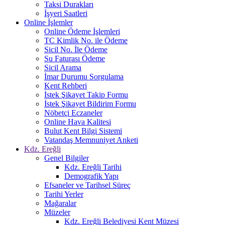
Taksi Durakları
İşyeri Saatleri
Online İşlemler
Online Ödeme İşlemleri
TC Kimlik No. ile Ödeme
Sicil No. İle Ödeme
Su Faturası Ödeme
Sicil Arama
İmar Durumu Sorgulama
Kent Rehberi
İstek Şikayet Takip Formu
İstek Şikayet Bildirim Formu
Nöbetçi Eczaneler
Online Hava Kalitesi
Bulut Kent Bilgi Sistemi
Vatandaş Memnuniyet Anketi
Kdz. Ereğli
Genel Bilgiler
Kdz. Ereğli Tarihi
Demografik Yapı
Efsaneler ve Tarihsel Süreç
Tarihi Yerler
Mağaralar
Müzeler
Kdz. Ereğli Belediyesi Kent Müzesi