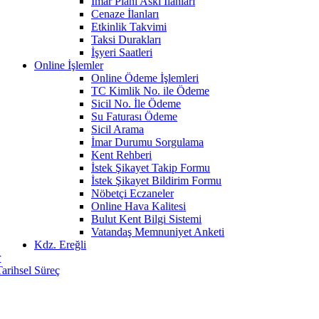
İmar Planı Askı İlanları
Cenaze İlanları
Etkinlik Takvimi
Taksi Durakları
İşyeri Saatleri
Online İşlemler
Online Ödeme İşlemleri
TC Kimlik No. ile Ödeme
Sicil No. İle Ödeme
Su Faturası Ödeme
Sicil Arama
İmar Durumu Sorgulama
Kent Rehberi
İstek Şikayet Takip Formu
İstek Şikayet Bildirim Formu
Nöbetçi Eczaneler
Online Hava Kalitesi
Bulut Kent Bilgi Sistemi
Vatandaş Memnuniyet Anketi
Kdz. Ereğli
r
Tarihsel Süreç