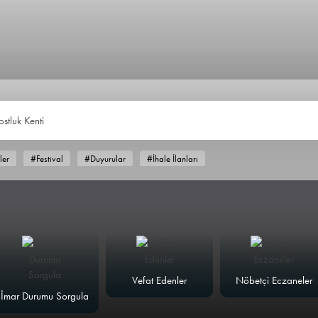
ostluk Kent
ler
#Festival
#Duyurular
#İhale İlanları
Vefat Edenler
Nöbetçi Eczaneler
İmar Durumu Sorgula