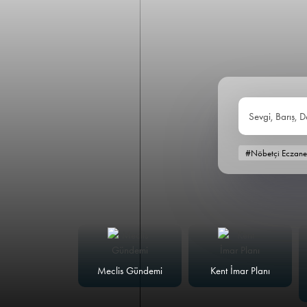
Sevgi, Barış, D
#Nöbetçi Eczane
alk Masası
Meclis Gündemi
Kent İmar Planı