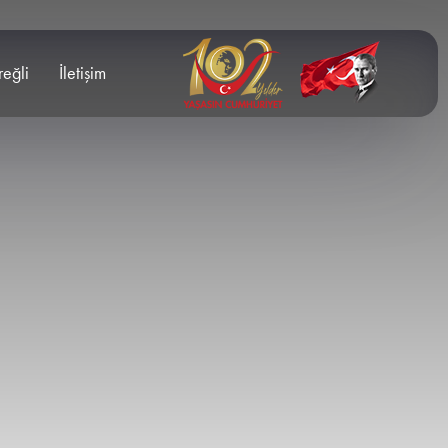
reğli
İletişim