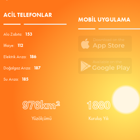
ACIL TELEFONLAR
MOBIL UYGULAMA
Alo Zabıta:
153
İtfaiye:
112
Elektrik Arıza:
186
Doğalgaz Arıza:
187
Su Arıza:
185
9
7
6
1
8
8
0
km²
Yüzölçümü
Kuruluş Yılı