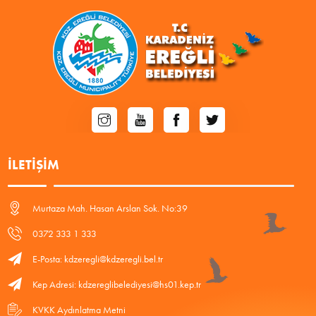
İLETIŞIM
Murtaza Mah. Hasan Arslan Sok. No:39
0372 333 1 333
E-Posta: kdzeregli@kdzeregli.bel.tr
Kep Adresi: kdzereglibelediyesi@hs01.kep.tr
KVKK Aydınlatma Metni