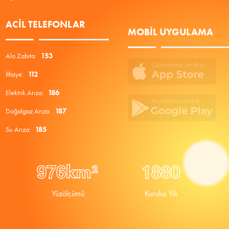
ACIL TELEFONLAR
MOBIL UYGULAMA
Alo Zabıta:
153
İtfaiye:
112
Elektrik Arıza:
186
Doğalgaz Arıza:
187
Su Arıza:
185
9
7
6
1
8
8
0
km²
Yüzölçümü
Kuruluş Yılı