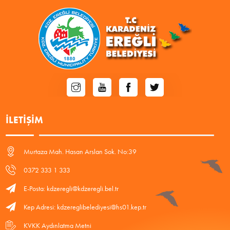
İLETIŞIM
Murtaza Mah. Hasan Arslan Sok. No:39
0372 333 1 333
E-Posta: kdzeregli@kdzeregli.bel.tr
Kep Adresi: kdzereglibelediyesi@hs01.kep.tr
KVKK Aydınlatma Metni