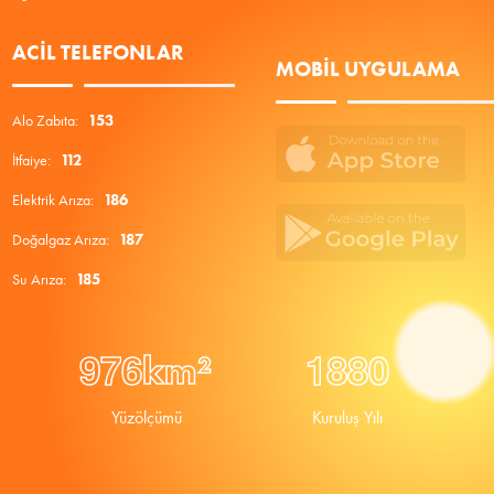
ACIL TELEFONLAR
MOBIL UYGULAMA
Alo Zabıta:
153
İtfaiye:
112
Elektrik Arıza:
186
Doğalgaz Arıza:
187
Su Arıza:
185
9
7
6
1
8
8
0
km²
Yüzölçümü
Kuruluş Yılı