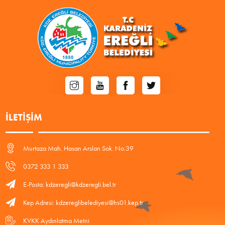
İLETIŞIM
Murtaza Mah. Hasan Arslan Sok. No:39
0372 333 1 333
E-Posta: kdzeregli@kdzeregli.bel.tr
Kep Adresi: kdzereglibelediyesi@hs01.kep.tr
KVKK Aydınlatma Metni