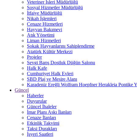
Veteriner İşleri Müdürlüğü
Sosyal Hizmetler Müdürlüğü
İtfaiye Müdürlüğü
Nikah İşlemleri
Cenaze Hizmetleri
Hayvan Bakımevi
Atık Yönetimi
Liman Hizmetleri
Sokak Hayvanlarını Sahiplendirme
Atatürk Kültür Merkezi
Projeler
Sevgi Barış Dostluk Düğün Salonu
Halk Kafe
Cumhuriyet Halk Evleri
SBD Plaj ve Mesire Alanı
Karadeniz Ereğli Wolfram Hoepfner Herakleia Pontike Y
Güncel
Haberler
Duyurular
Güncel İhaleler
İmar Planı Askı İlanları
Cenaze İlanları
Etkinlik Takvimi
Taksi Durakları
İşyeri Saatleri