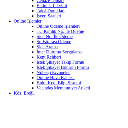
Cenaze İlanları
Etkinlik Takvimi
Taksi Durakları
İşyeri Saatleri
Online İşlemler
Online Ödeme İşlemleri
TC Kimlik No. ile Ödeme
Sicil No. İle Ödeme
Su Faturası Ödeme
Sicil Arama
İmar Durumu Sorgulama
Kent Rehberi
İstek Şikayet Takip Formu
İstek Şikayet Bildirim Formu
Nöbetçi Eczaneler
Online Hava Kalitesi
Bulut Kent Bilgi Sistemi
Vatandaş Memnuniyet Anketi
Kdz. Ereğli