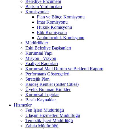
Belediye Encümeni
Başkan Yardımcıları
Komisyonlar
Plan ve Bütçe Komisyonu
İmar Komisyonu
Hukuk Komisyonu
Etik Komisyonu
Arabuluculuk Komisyonu
Müdürlükler
Eski Belediye Başkanları
Kurumsal Yapı
Misyon - Vizyon
Faaliyet Raporları
Kurumsal Mali Durum ve Beklenti Raporu
Performans Göstergeleri
Stratejik Plan
Kardeş Kentler (Sister Cities)
Üyelik Bulunan Birlikler
Kurumsal Logolar
Basılı Kaynaklar
Hizmetler
Fen İşleri Müdürlüğü
Ulaşım Hizmetleri Müdürlüğü
Temizlik İşleri Müdürlüğü
Zabıta Müdürlüğü