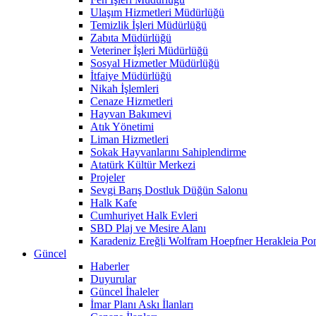
Ulaşım Hizmetleri Müdürlüğü
Temizlik İşleri Müdürlüğü
Zabıta Müdürlüğü
Veteriner İşleri Müdürlüğü
Sosyal Hizmetler Müdürlüğü
İtfaiye Müdürlüğü
Nikah İşlemleri
Cenaze Hizmetleri
Hayvan Bakımevi
Atık Yönetimi
Liman Hizmetleri
Sokak Hayvanlarını Sahiplendirme
Atatürk Kültür Merkezi
Projeler
Sevgi Barış Dostluk Düğün Salonu
Halk Kafe
Cumhuriyet Halk Evleri
SBD Plaj ve Mesire Alanı
Karadeniz Ereğli Wolfram Hoepfner Herakleia Pon
Güncel
Haberler
Duyurular
Güncel İhaleler
İmar Planı Askı İlanları