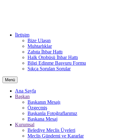
İletişim
Bize Ulaşın
Muhtarlıklar
Zabıta İhbar Hattı
Halk Otobüsü İhbar Hattı
Bilgi Edinme Başvuru Formu
Sıkça Sorulan Sorular
Menü
Ana Sayfa
Başkan
Başkanın Mesajı
Özgeçmiş
Başkanla Fotoğraflarımız
Başkana Mesaj
Kurumsal
Belediye Meclis Üyeleri
Meclis Gündemi ve Kararlar