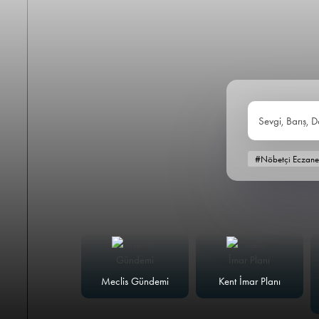
Sevgi, Barış, D
#Nöbetçi Eczane
alk Masası
Meclis Gündemi
Kent İmar Planı