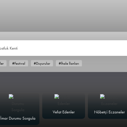
ostluk Kenti
ler
#Festival
#Duyurular
#İhale İlanları
Vefat Edenler
Nöbetçi Eczaneler
İmar Durumu Sorgula