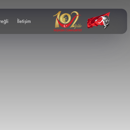
reğli
İletişim