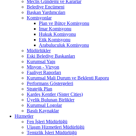
Meclis Gündemi ve Kararlar
Belediye Encümeni
Başkan Yardımcıları
Komisyonlar
Plan ve Bütçe Komisyonu
İmar Komisyonu
Hukuk Komisyonu
Etik Komisyonu
Arabuluculuk Komisyonu
Müdürlükler
Eski Belediye Başkanları
Kurumsal Yapı
Misyon - Vizyon
Faaliyet Raporları
Kurumsal Mali Durum ve Beklenti Raporu
Performans Göstergeleri
Stratejik Plan
Kardeş Kentler (Sister Cities)
Üyelik Bulunan Birlikler
Kurumsal Logolar
Basılı Kaynaklar
Hizmetler
Fen İşleri Müdürlüğü
Ulaşım Hizmetleri Müdürlüğü
Temizlik İşleri Müdürlüğü