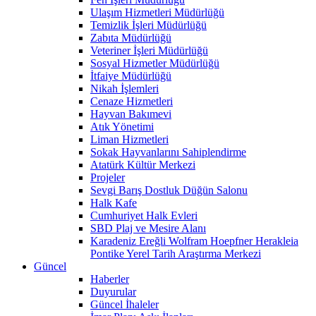
Ulaşım Hizmetleri Müdürlüğü
Temizlik İşleri Müdürlüğü
Zabıta Müdürlüğü
Veteriner İşleri Müdürlüğü
Sosyal Hizmetler Müdürlüğü
İtfaiye Müdürlüğü
Nikah İşlemleri
Cenaze Hizmetleri
Hayvan Bakımevi
Atık Yönetimi
Liman Hizmetleri
Sokak Hayvanlarını Sahiplendirme
Atatürk Kültür Merkezi
Projeler
Sevgi Barış Dostluk Düğün Salonu
Halk Kafe
Cumhuriyet Halk Evleri
SBD Plaj ve Mesire Alanı
Karadeniz Ereğli Wolfram Hoepfner Herakleia
Pontike Yerel Tarih Araştırma Merkezi
Güncel
Haberler
Duyurular
Güncel İhaleler