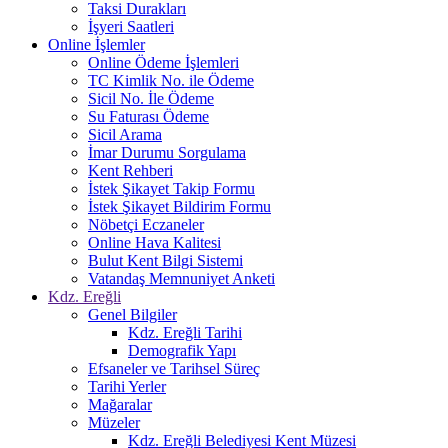
Taksi Durakları
İşyeri Saatleri
Online İşlemler
Online Ödeme İşlemleri
TC Kimlik No. ile Ödeme
Sicil No. İle Ödeme
Su Faturası Ödeme
Sicil Arama
İmar Durumu Sorgulama
Kent Rehberi
İstek Şikayet Takip Formu
İstek Şikayet Bildirim Formu
Nöbetçi Eczaneler
Online Hava Kalitesi
Bulut Kent Bilgi Sistemi
Vatandaş Memnuniyet Anketi
Kdz. Ereğli
Genel Bilgiler
Kdz. Ereğli Tarihi
Demografik Yapı
Efsaneler ve Tarihsel Süreç
Tarihi Yerler
Mağaralar
Müzeler
Kdz. Ereğli Belediyesi Kent Müzesi