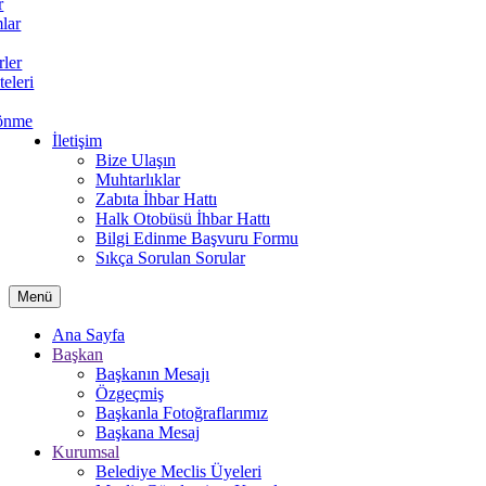
r
lar
rler
teleri
önme
İletişim
Bize Ulaşın
Muhtarlıklar
Zabıta İhbar Hattı
Halk Otobüsü İhbar Hattı
Bilgi Edinme Başvuru Formu
Sıkça Sorulan Sorular
Menü
Ana Sayfa
Başkan
Başkanın Mesajı
Özgeçmiş
Başkanla Fotoğraflarımız
Başkana Mesaj
Kurumsal
Belediye Meclis Üyeleri