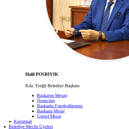
Halil POSBIYIK
Kdz. Ereğli Belediye Başkanı
Başkanın Mesajı
Özgeçmiş
Başkanla Fotoğraflarımız
Başkana Mesaj
Görsel Mesaj
Kurumsal
Belediye Meclis Üyeleri