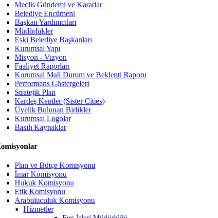
Meclis Gündemi ve Kararlar
Belediye Encümeni
Başkan Yardımcıları
Müdürlükler
Eski Belediye Başkanları
Kurumsal Yapı
Misyon - Vizyon
Faaliyet Raporları
Kurumsal Mali Durum ve Beklenti Raporu
Performans Göstergeleri
Stratejik Plan
Kardeş Kentler (Sister Cities)
Üyelik Bulunan Birlikler
Kurumsal Logolar
Basılı Kaynaklar
omisyonlar
Plan ve Bütçe Komisyonu
İmar Komisyonu
Hukuk Komisyonu
Etik Komisyonu
Arabuluculuk Komisyonu
Hizmetler
Fen İşleri Müdürlüğü