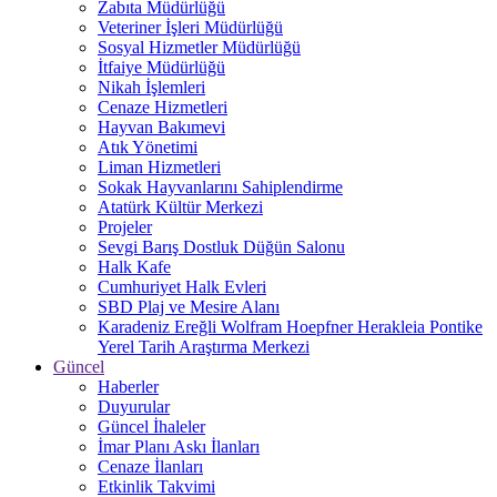
Zabıta Müdürlüğü
Veteriner İşleri Müdürlüğü
Sosyal Hizmetler Müdürlüğü
İtfaiye Müdürlüğü
Nikah İşlemleri
Cenaze Hizmetleri
Hayvan Bakımevi
Atık Yönetimi
Liman Hizmetleri
Sokak Hayvanlarını Sahiplendirme
Atatürk Kültür Merkezi
Projeler
Sevgi Barış Dostluk Düğün Salonu
Halk Kafe
Cumhuriyet Halk Evleri
SBD Plaj ve Mesire Alanı
Karadeniz Ereğli Wolfram Hoepfner Herakleia Pontike
Yerel Tarih Araştırma Merkezi
Güncel
Haberler
Duyurular
Güncel İhaleler
İmar Planı Askı İlanları
Cenaze İlanları
Etkinlik Takvimi