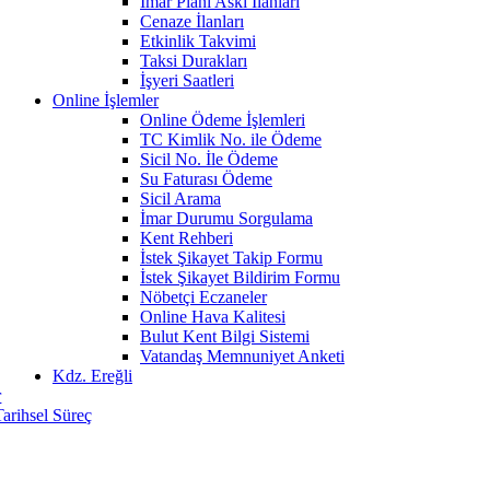
İmar Planı Askı İlanları
Cenaze İlanları
Etkinlik Takvimi
Taksi Durakları
İşyeri Saatleri
Online İşlemler
Online Ödeme İşlemleri
TC Kimlik No. ile Ödeme
Sicil No. İle Ödeme
Su Faturası Ödeme
Sicil Arama
İmar Durumu Sorgulama
Kent Rehberi
İstek Şikayet Takip Formu
İstek Şikayet Bildirim Formu
Nöbetçi Eczaneler
Online Hava Kalitesi
Bulut Kent Bilgi Sistemi
Vatandaş Memnuniyet Anketi
Kdz. Ereğli
r
Tarihsel Süreç