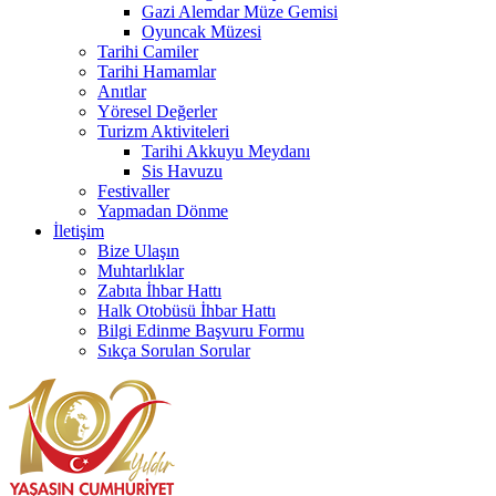
Gazi Alemdar Müze Gemisi
Oyuncak Müzesi
Tarihi Camiler
Tarihi Hamamlar
Anıtlar
Yöresel Değerler
Turizm Aktiviteleri
Tarihi Akkuyu Meydanı
Sis Havuzu
Festivaller
Yapmadan Dönme
İletişim
Bize Ulaşın
Muhtarlıklar
Zabıta İhbar Hattı
Halk Otobüsü İhbar Hattı
Bilgi Edinme Başvuru Formu
Sıkça Sorulan Sorular