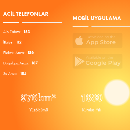
ACIL TELEFONLAR
MOBIL UYGULAMA
Alo Zabıta:
153
İtfaiye:
112
Elektrik Arıza:
186
Doğalgaz Arıza:
187
Su Arıza:
185
9
7
6
1
8
8
0
km²
Yüzölçümü
Kuruluş Yılı