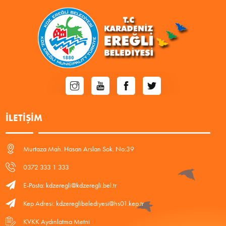
İLETIŞIM
Murtaza Mah. Hasan Arslan Sok. No:39
0372 333 1 333
E-Posta: kdzeregli@kdzeregli.bel.tr
Kep Adresi: kdzereglibelediyesi@hs01.kep.tr
KVKK Aydınlatma Metni