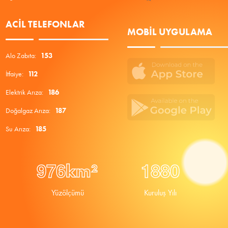
ACIL TELEFONLAR
MOBIL UYGULAMA
Alo Zabıta:
153
İtfaiye:
112
Elektrik Arıza:
186
Doğalgaz Arıza:
187
Su Arıza:
185
9
7
6
1
8
8
0
km²
Yüzölçümü
Kuruluş Yılı