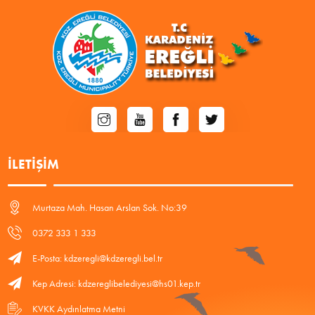
İLETIŞIM
Murtaza Mah. Hasan Arslan Sok. No:39
0372 333 1 333
E-Posta: kdzeregli@kdzeregli.bel.tr
Kep Adresi: kdzereglibelediyesi@hs01.kep.tr
KVKK Aydınlatma Metni