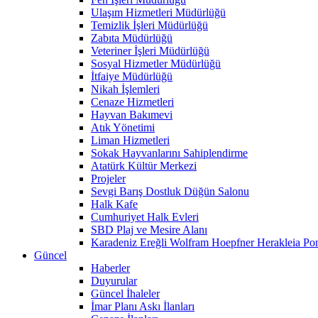
Ulaşım Hizmetleri Müdürlüğü
Temizlik İşleri Müdürlüğü
Zabıta Müdürlüğü
Veteriner İşleri Müdürlüğü
Sosyal Hizmetler Müdürlüğü
İtfaiye Müdürlüğü
Nikah İşlemleri
Cenaze Hizmetleri
Hayvan Bakımevi
Atık Yönetimi
Liman Hizmetleri
Sokak Hayvanlarını Sahiplendirme
Atatürk Kültür Merkezi
Projeler
Sevgi Barış Dostluk Düğün Salonu
Halk Kafe
Cumhuriyet Halk Evleri
SBD Plaj ve Mesire Alanı
Karadeniz Ereğli Wolfram Hoepfner Herakleia Pon
Güncel
Haberler
Duyurular
Güncel İhaleler
İmar Planı Askı İlanları