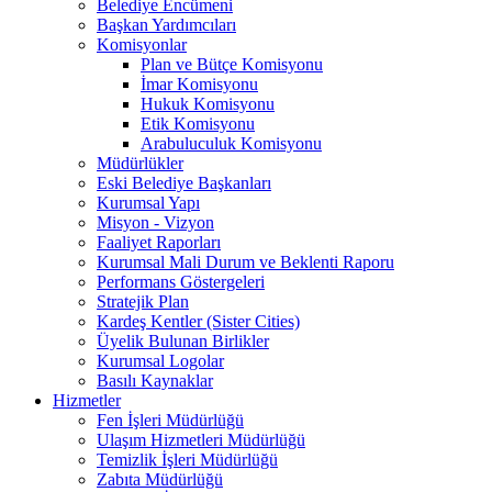
Belediye Encümeni
Başkan Yardımcıları
Komisyonlar
Plan ve Bütçe Komisyonu
İmar Komisyonu
Hukuk Komisyonu
Etik Komisyonu
Arabuluculuk Komisyonu
Müdürlükler
Eski Belediye Başkanları
Kurumsal Yapı
Misyon - Vizyon
Faaliyet Raporları
Kurumsal Mali Durum ve Beklenti Raporu
Performans Göstergeleri
Stratejik Plan
Kardeş Kentler (Sister Cities)
Üyelik Bulunan Birlikler
Kurumsal Logolar
Basılı Kaynaklar
Hizmetler
Fen İşleri Müdürlüğü
Ulaşım Hizmetleri Müdürlüğü
Temizlik İşleri Müdürlüğü
Zabıta Müdürlüğü