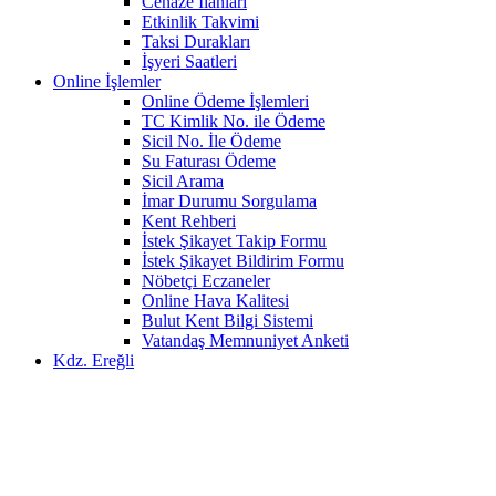
Cenaze İlanları
Etkinlik Takvimi
Taksi Durakları
İşyeri Saatleri
Online İşlemler
Online Ödeme İşlemleri
TC Kimlik No. ile Ödeme
Sicil No. İle Ödeme
Su Faturası Ödeme
Sicil Arama
İmar Durumu Sorgulama
Kent Rehberi
İstek Şikayet Takip Formu
İstek Şikayet Bildirim Formu
Nöbetçi Eczaneler
Online Hava Kalitesi
Bulut Kent Bilgi Sistemi
Vatandaş Memnuniyet Anketi
Kdz. Ereğli