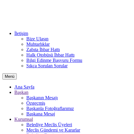
İletişim
Bize Ulaşın
Muhtarlıklar
Zabıta İhbar Hattı
Halk Otobüsü İhbar Hattı
Bilgi Edinme Başvuru Formu
Sıkça Sorulan Sorular
Menü
Ana Sayfa
Başkan
Başkanın Mesajı
Özgeçmiş
Başkanla Fotoğraflarımız
Başkana Mesaj
Kurumsal
Belediye Meclis Üyeleri
Meclis Gündemi ve Kararlar