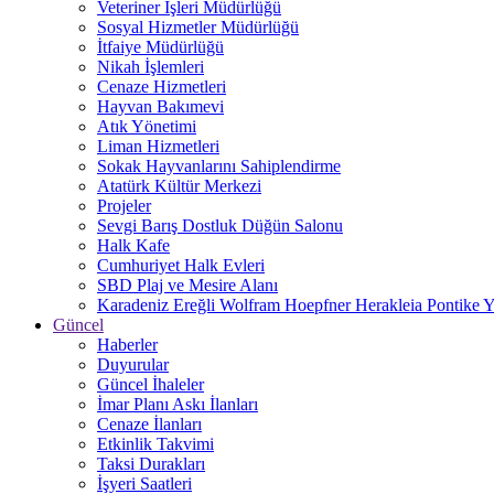
Veteriner İşleri Müdürlüğü
Sosyal Hizmetler Müdürlüğü
İtfaiye Müdürlüğü
Nikah İşlemleri
Cenaze Hizmetleri
Hayvan Bakımevi
Atık Yönetimi
Liman Hizmetleri
Sokak Hayvanlarını Sahiplendirme
Atatürk Kültür Merkezi
Projeler
Sevgi Barış Dostluk Düğün Salonu
Halk Kafe
Cumhuriyet Halk Evleri
SBD Plaj ve Mesire Alanı
Karadeniz Ereğli Wolfram Hoepfner Herakleia Pontike Y
Güncel
Haberler
Duyurular
Güncel İhaleler
İmar Planı Askı İlanları
Cenaze İlanları
Etkinlik Takvimi
Taksi Durakları
İşyeri Saatleri