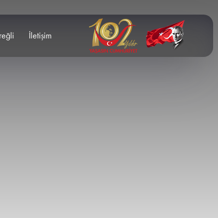
reğli
İletişim