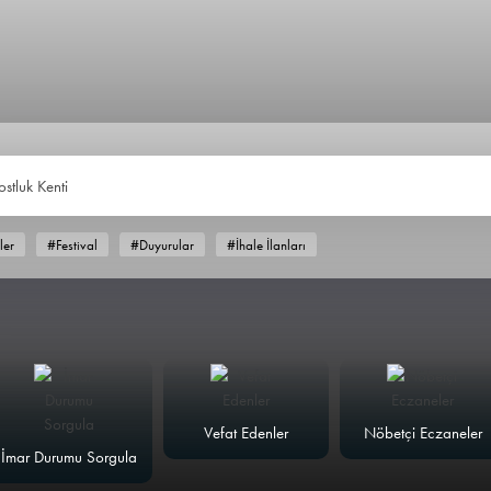
ostluk Kenti
ler
#Festival
#Duyurular
#İhale İlanları
Vefat Edenler
Nöbetçi Eczaneler
İmar Durumu Sorgula