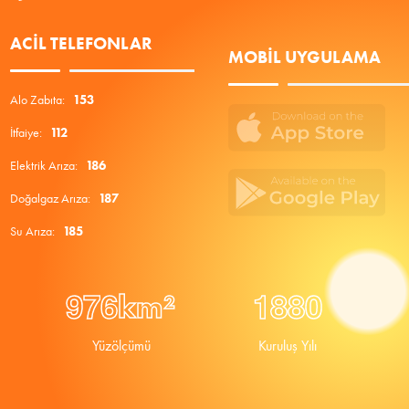
ACIL TELEFONLAR
MOBIL UYGULAMA
Alo Zabıta:
153
İtfaiye:
112
Elektrik Arıza:
186
Doğalgaz Arıza:
187
Su Arıza:
185
9
7
6
1
8
8
0
km²
Yüzölçümü
Kuruluş Yılı