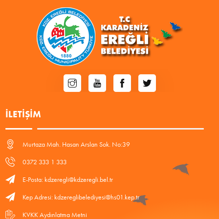
İLETIŞIM
Murtaza Mah. Hasan Arslan Sok. No:39
0372 333 1 333
E-Posta: kdzeregli@kdzeregli.bel.tr
Kep Adresi: kdzereglibelediyesi@hs01.kep.tr
KVKK Aydınlatma Metni