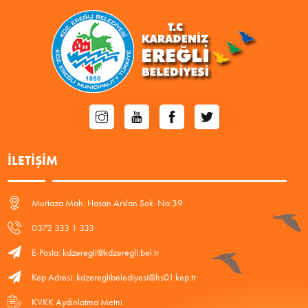
İLETIŞIM
Murtaza Mah. Hasan Arslan Sok. No:39
0372 333 1 333
E-Posta: kdzeregli@kdzeregli.bel.tr
Kep Adresi: kdzereglibelediyesi@hs01.kep.tr
KVKK Aydınlatma Metni