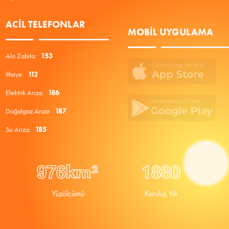
ACIL TELEFONLAR
MOBIL UYGULAMA
Alo Zabıta:
153
İtfaiye:
112
Elektrik Arıza:
186
Doğalgaz Arıza:
187
Su Arıza:
185
9
7
6
1
8
8
0
km²
Yüzölçümü
Kuruluş Yılı