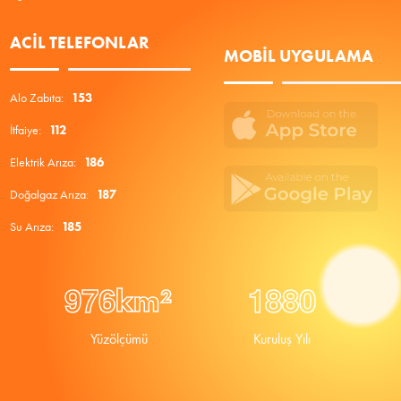
ACIL TELEFONLAR
MOBIL UYGULAMA
Alo Zabıta:
153
İtfaiye:
112
Elektrik Arıza:
186
Doğalgaz Arıza:
187
Su Arıza:
185
9
7
6
1
8
8
0
km²
Yüzölçümü
Kuruluş Yılı