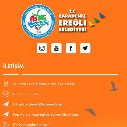
İLETIŞIM
Murtaza Mah. Hasan Arslan Sok. No:39
0372 333 1 333
E-Posta: kdzeregli@kdzeregli.bel.tr
Kep Adresi: kdzereglibelediyesi@hs01.kep.tr
KVKK Aydınlatma Metni