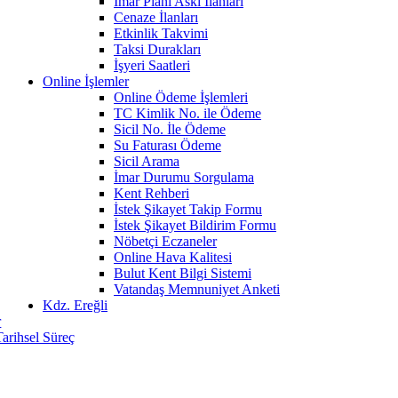
İmar Planı Askı İlanları
Cenaze İlanları
Etkinlik Takvimi
Taksi Durakları
İşyeri Saatleri
Online İşlemler
Online Ödeme İşlemleri
TC Kimlik No. ile Ödeme
Sicil No. İle Ödeme
Su Faturası Ödeme
Sicil Arama
İmar Durumu Sorgulama
Kent Rehberi
İstek Şikayet Takip Formu
İstek Şikayet Bildirim Formu
Nöbetçi Eczaneler
Online Hava Kalitesi
Bulut Kent Bilgi Sistemi
Vatandaş Memnuniyet Anketi
Kdz. Ereğli
r
Tarihsel Süreç