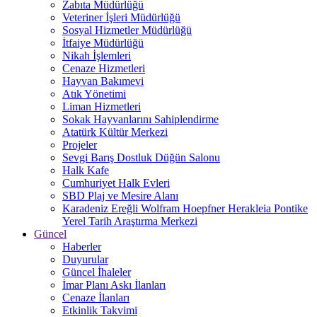
Zabıta Müdürlüğü
Veteriner İşleri Müdürlüğü
Sosyal Hizmetler Müdürlüğü
İtfaiye Müdürlüğü
Nikah İşlemleri
Cenaze Hizmetleri
Hayvan Bakımevi
Atık Yönetimi
Liman Hizmetleri
Sokak Hayvanlarını Sahiplendirme
Atatürk Kültür Merkezi
Projeler
Sevgi Barış Dostluk Düğün Salonu
Halk Kafe
Cumhuriyet Halk Evleri
SBD Plaj ve Mesire Alanı
Karadeniz Ereğli Wolfram Hoepfner Herakleia Pontike
Yerel Tarih Araştırma Merkezi
Güncel
Haberler
Duyurular
Güncel İhaleler
İmar Planı Askı İlanları
Cenaze İlanları
Etkinlik Takvimi