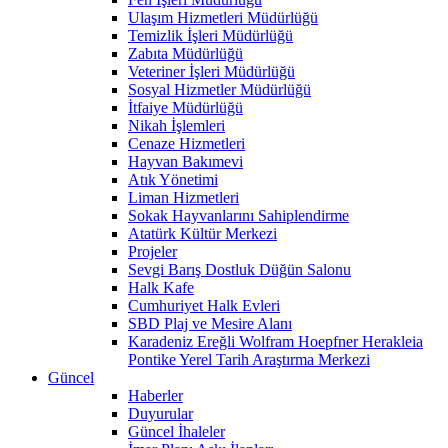
Ulaşım Hizmetleri Müdürlüğü
Temizlik İşleri Müdürlüğü
Zabıta Müdürlüğü
Veteriner İşleri Müdürlüğü
Sosyal Hizmetler Müdürlüğü
İtfaiye Müdürlüğü
Nikah İşlemleri
Cenaze Hizmetleri
Hayvan Bakımevi
Atık Yönetimi
Liman Hizmetleri
Sokak Hayvanlarını Sahiplendirme
Atatürk Kültür Merkezi
Projeler
Sevgi Barış Dostluk Düğün Salonu
Halk Kafe
Cumhuriyet Halk Evleri
SBD Plaj ve Mesire Alanı
Karadeniz Ereğli Wolfram Hoepfner Herakleia
Pontike Yerel Tarih Araştırma Merkezi
Güncel
Haberler
Duyurular
Güncel İhaleler