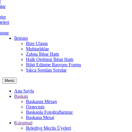
r
lar
rler
teleri
önme
İletişim
Bize Ulaşın
Muhtarlıklar
Zabıta İhbar Hattı
Halk Otobüsü İhbar Hattı
Bilgi Edinme Başvuru Formu
Sıkça Sorulan Sorular
Menü
Ana Sayfa
Başkan
Başkanın Mesajı
Özgeçmiş
Başkanla Fotoğraflarımız
Başkana Mesaj
Kurumsal
Belediye Meclis Üyeleri