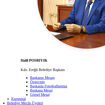
Halil POSBIYIK
Kdz. Ereğli Belediye Başkanı
Başkanın Mesajı
Özgeçmiş
Başkanla Fotoğraflarımız
Başkana Mesaj
Görsel Mesaj
Kurumsal
Belediye Meclis Üyeleri