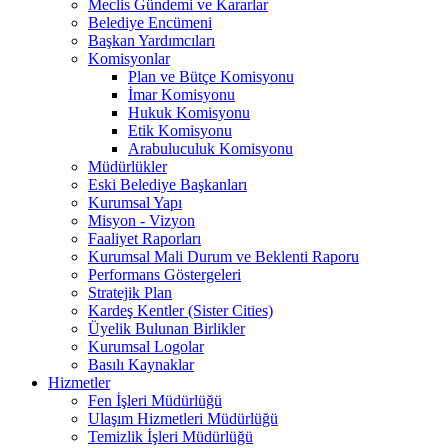
Meclis Gündemi ve Kararlar
Belediye Encümeni
Başkan Yardımcıları
Komisyonlar
Plan ve Bütçe Komisyonu
İmar Komisyonu
Hukuk Komisyonu
Etik Komisyonu
Arabuluculuk Komisyonu
Müdürlükler
Eski Belediye Başkanları
Kurumsal Yapı
Misyon - Vizyon
Faaliyet Raporları
Kurumsal Mali Durum ve Beklenti Raporu
Performans Göstergeleri
Stratejik Plan
Kardeş Kentler (Sister Cities)
Üyelik Bulunan Birlikler
Kurumsal Logolar
Basılı Kaynaklar
Hizmetler
Fen İşleri Müdürlüğü
Ulaşım Hizmetleri Müdürlüğü
Temizlik İşleri Müdürlüğü