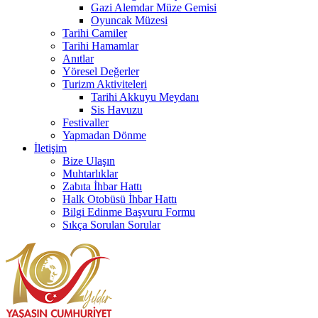
Gazi Alemdar Müze Gemisi
Oyuncak Müzesi
Tarihi Camiler
Tarihi Hamamlar
Anıtlar
Yöresel Değerler
Turizm Aktiviteleri
Tarihi Akkuyu Meydanı
Sis Havuzu
Festivaller
Yapmadan Dönme
İletişim
Bize Ulaşın
Muhtarlıklar
Zabıta İhbar Hattı
Halk Otobüsü İhbar Hattı
Bilgi Edinme Başvuru Formu
Sıkça Sorulan Sorular