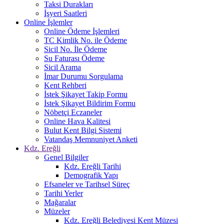
Taksi Durakları
İşyeri Saatleri
Online İşlemler
Online Ödeme İşlemleri
TC Kimlik No. ile Ödeme
Sicil No. İle Ödeme
Su Faturası Ödeme
Sicil Arama
İmar Durumu Sorgulama
Kent Rehberi
İstek Şikayet Takip Formu
İstek Şikayet Bildirim Formu
Nöbetçi Eczaneler
Online Hava Kalitesi
Bulut Kent Bilgi Sistemi
Vatandaş Memnuniyet Anketi
Kdz. Ereğli
Genel Bilgiler
Kdz. Ereğli Tarihi
Demografik Yapı
Efsaneler ve Tarihsel Süreç
Tarihi Yerler
Mağaralar
Müzeler
Kdz. Ereğli Belediyesi Kent Müzesi