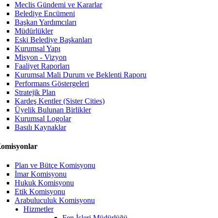
Meclis Gündemi ve Kararlar
Belediye Encümeni
Başkan Yardımcıları
Müdürlükler
Eski Belediye Başkanları
Kurumsal Yapı
Misyon - Vizyon
Faaliyet Raporları
Kurumsal Mali Durum ve Beklenti Raporu
Performans Göstergeleri
Stratejik Plan
Kardeş Kentler (Sister Cities)
Üyelik Bulunan Birlikler
Kurumsal Logolar
Basılı Kaynaklar
omisyonlar
Plan ve Bütçe Komisyonu
İmar Komisyonu
Hukuk Komisyonu
Etik Komisyonu
Arabuluculuk Komisyonu
Hizmetler
Fen İşleri Müdürlüğü