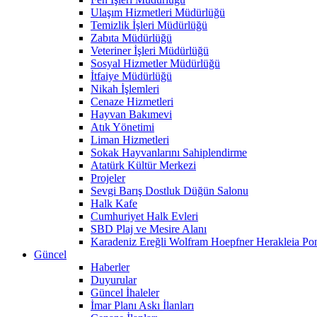
Ulaşım Hizmetleri Müdürlüğü
Temizlik İşleri Müdürlüğü
Zabıta Müdürlüğü
Veteriner İşleri Müdürlüğü
Sosyal Hizmetler Müdürlüğü
İtfaiye Müdürlüğü
Nikah İşlemleri
Cenaze Hizmetleri
Hayvan Bakımevi
Atık Yönetimi
Liman Hizmetleri
Sokak Hayvanlarını Sahiplendirme
Atatürk Kültür Merkezi
Projeler
Sevgi Barış Dostluk Düğün Salonu
Halk Kafe
Cumhuriyet Halk Evleri
SBD Plaj ve Mesire Alanı
Karadeniz Ereğli Wolfram Hoepfner Herakleia Pon
Güncel
Haberler
Duyurular
Güncel İhaleler
İmar Planı Askı İlanları