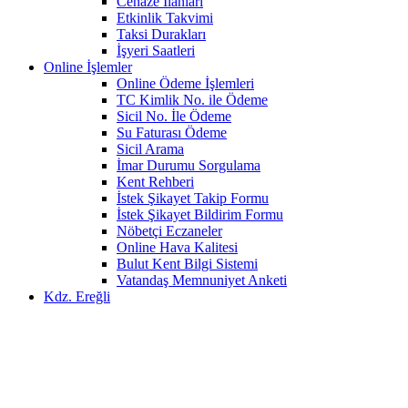
Cenaze İlanları
Etkinlik Takvimi
Taksi Durakları
İşyeri Saatleri
Online İşlemler
Online Ödeme İşlemleri
TC Kimlik No. ile Ödeme
Sicil No. İle Ödeme
Su Faturası Ödeme
Sicil Arama
İmar Durumu Sorgulama
Kent Rehberi
İstek Şikayet Takip Formu
İstek Şikayet Bildirim Formu
Nöbetçi Eczaneler
Online Hava Kalitesi
Bulut Kent Bilgi Sistemi
Vatandaş Memnuniyet Anketi
Kdz. Ereğli