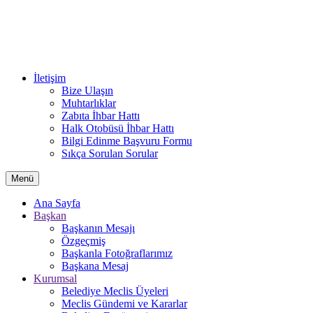
İletişim
Bize Ulaşın
Muhtarlıklar
Zabıta İhbar Hattı
Halk Otobüsü İhbar Hattı
Bilgi Edinme Başvuru Formu
Sıkça Sorulan Sorular
Menü
Ana Sayfa
Başkan
Başkanın Mesajı
Özgeçmiş
Başkanla Fotoğraflarımız
Başkana Mesaj
Kurumsal
Belediye Meclis Üyeleri
Meclis Gündemi ve Kararlar