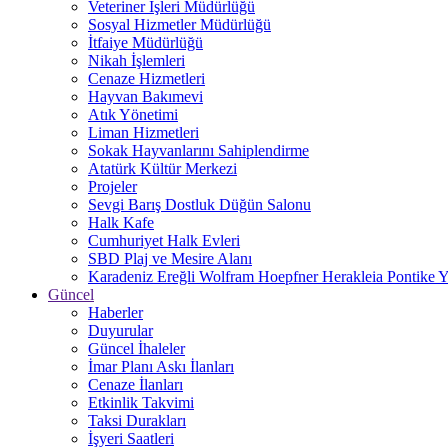
Veteriner İşleri Müdürlüğü
Sosyal Hizmetler Müdürlüğü
İtfaiye Müdürlüğü
Nikah İşlemleri
Cenaze Hizmetleri
Hayvan Bakımevi
Atık Yönetimi
Liman Hizmetleri
Sokak Hayvanlarını Sahiplendirme
Atatürk Kültür Merkezi
Projeler
Sevgi Barış Dostluk Düğün Salonu
Halk Kafe
Cumhuriyet Halk Evleri
SBD Plaj ve Mesire Alanı
Karadeniz Ereğli Wolfram Hoepfner Herakleia Pontike Y
Güncel
Haberler
Duyurular
Güncel İhaleler
İmar Planı Askı İlanları
Cenaze İlanları
Etkinlik Takvimi
Taksi Durakları
İşyeri Saatleri