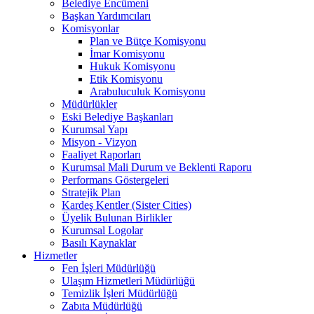
Belediye Encümeni
Başkan Yardımcıları
Komisyonlar
Plan ve Bütçe Komisyonu
İmar Komisyonu
Hukuk Komisyonu
Etik Komisyonu
Arabuluculuk Komisyonu
Müdürlükler
Eski Belediye Başkanları
Kurumsal Yapı
Misyon - Vizyon
Faaliyet Raporları
Kurumsal Mali Durum ve Beklenti Raporu
Performans Göstergeleri
Stratejik Plan
Kardeş Kentler (Sister Cities)
Üyelik Bulunan Birlikler
Kurumsal Logolar
Basılı Kaynaklar
Hizmetler
Fen İşleri Müdürlüğü
Ulaşım Hizmetleri Müdürlüğü
Temizlik İşleri Müdürlüğü
Zabıta Müdürlüğü