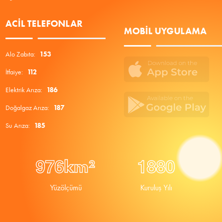
ACIL TELEFONLAR
MOBIL UYGULAMA
Alo Zabıta:
153
İtfaiye:
112
Elektrik Arıza:
186
Doğalgaz Arıza:
187
Su Arıza:
185
9
7
6
1
8
8
0
km²
Yüzölçümü
Kuruluş Yılı