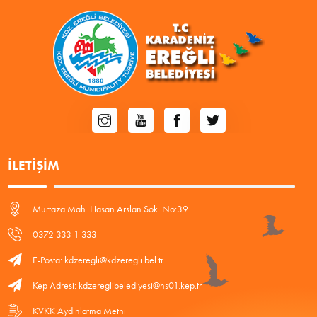
İLETIŞIM
Murtaza Mah. Hasan Arslan Sok. No:39
0372 333 1 333
E-Posta: kdzeregli@kdzeregli.bel.tr
Kep Adresi: kdzereglibelediyesi@hs01.kep.tr
KVKK Aydınlatma Metni