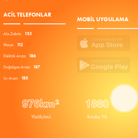
ACIL TELEFONLAR
MOBIL UYGULAMA
Alo Zabıta:
153
İtfaiye:
112
Elektrik Arıza:
186
Doğalgaz Arıza:
187
Su Arıza:
185
9
7
6
1
8
8
0
km²
Yüzölçümü
Kuruluş Yılı