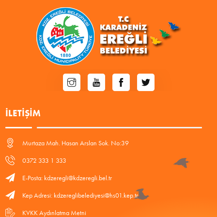
İLETIŞIM
Murtaza Mah. Hasan Arslan Sok. No:39
0372 333 1 333
E-Posta: kdzeregli@kdzeregli.bel.tr
Kep Adresi: kdzereglibelediyesi@hs01.kep.tr
KVKK Aydınlatma Metni