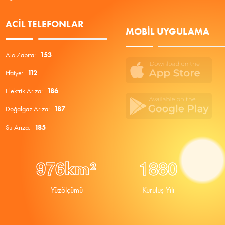
ACIL TELEFONLAR
MOBIL UYGULAMA
Alo Zabıta:
153
İtfaiye:
112
Elektrik Arıza:
186
Doğalgaz Arıza:
187
Su Arıza:
185
9
7
6
1
8
8
0
km²
Yüzölçümü
Kuruluş Yılı