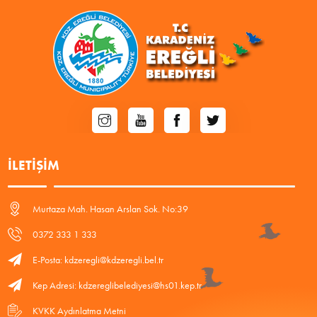
İLETIŞIM
Murtaza Mah. Hasan Arslan Sok. No:39
0372 333 1 333
E-Posta: kdzeregli@kdzeregli.bel.tr
Kep Adresi: kdzereglibelediyesi@hs01.kep.tr
KVKK Aydınlatma Metni