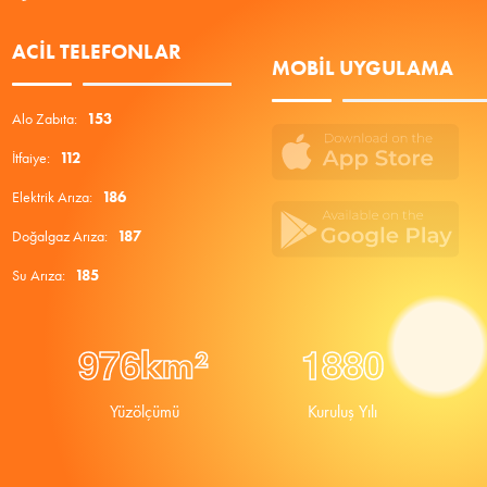
ACIL TELEFONLAR
MOBIL UYGULAMA
Alo Zabıta:
153
İtfaiye:
112
Elektrik Arıza:
186
Doğalgaz Arıza:
187
Su Arıza:
185
9
7
6
1
8
8
0
km²
Yüzölçümü
Kuruluş Yılı