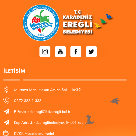
İLETIŞIM
Murtaza Mah. Hasan Arslan Sok. No:39
0372 333 1 333
E-Posta: kdzeregli@kdzeregli.bel.tr
Kep Adresi: kdzereglibelediyesi@hs01.kep.tr
KVKK Aydınlatma Metni