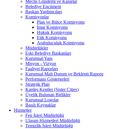
Meclis Gündemi ve Kararlar
Belediye Encümeni
Başkan Yardımcıları
Komisyonlar
Plan ve Bütçe Komisyonu
İmar Komisyonu
Hukuk Komisyonu
Etik Komisyonu
Arabuluculuk Komisyonu
Müdürlükler
Eski Belediye Başkanları
Kurumsal Yapı
Misyon - Vizyon
Faaliyet Raporları
Kurumsal Mali Durum ve Beklenti Raporu
Performans Göstergeleri
Stratejik Plan
Kardeş Kentler (Sister Cities)
Üyelik Bulunan Birlikler
Kurumsal Logolar
Basılı Kaynaklar
Hizmetler
Fen İşleri Müdürlüğü
Ulaşım Hizmetleri Müdürlüğü
Temizlik İşleri Müdürlüğü