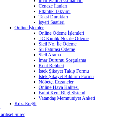
İmar Planı Askı İlanları
Cenaze İlanları
Etkinlik Takvimi
Taksi Durakları
İşyeri Saatleri
Online İşlemler
Online Ödeme İşlemleri
TC Kimlik No. ile Ödeme
Sicil No. İle Ödeme
Su Faturası Ödeme
Sicil Arama
İmar Durumu Sorgulama
Kent Rehberi
İstek Şikayet Takip Formu
İstek Şikayet Bildirim Formu
Nöbetçi Eczaneler
Online Hava Kalitesi
Bulut Kent Bilgi Sistemi
Vatandaş Memnuniyet Anketi
Kdz. Ereğli
r
Tarihsel Süreç