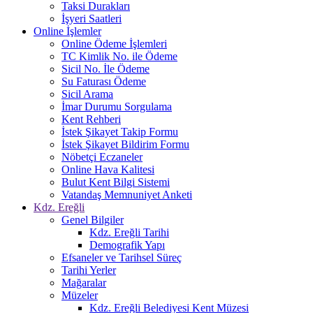
Taksi Durakları
İşyeri Saatleri
Online İşlemler
Online Ödeme İşlemleri
TC Kimlik No. ile Ödeme
Sicil No. İle Ödeme
Su Faturası Ödeme
Sicil Arama
İmar Durumu Sorgulama
Kent Rehberi
İstek Şikayet Takip Formu
İstek Şikayet Bildirim Formu
Nöbetçi Eczaneler
Online Hava Kalitesi
Bulut Kent Bilgi Sistemi
Vatandaş Memnuniyet Anketi
Kdz. Ereğli
Genel Bilgiler
Kdz. Ereğli Tarihi
Demografik Yapı
Efsaneler ve Tarihsel Süreç
Tarihi Yerler
Mağaralar
Müzeler
Kdz. Ereğli Belediyesi Kent Müzesi