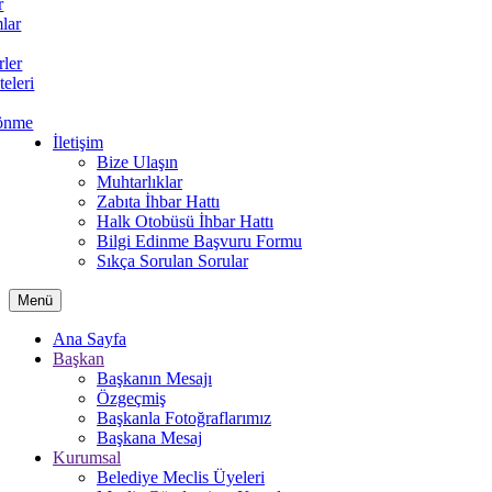
r
lar
rler
teleri
önme
İletişim
Bize Ulaşın
Muhtarlıklar
Zabıta İhbar Hattı
Halk Otobüsü İhbar Hattı
Bilgi Edinme Başvuru Formu
Sıkça Sorulan Sorular
Menü
Ana Sayfa
Başkan
Başkanın Mesajı
Özgeçmiş
Başkanla Fotoğraflarımız
Başkana Mesaj
Kurumsal
Belediye Meclis Üyeleri