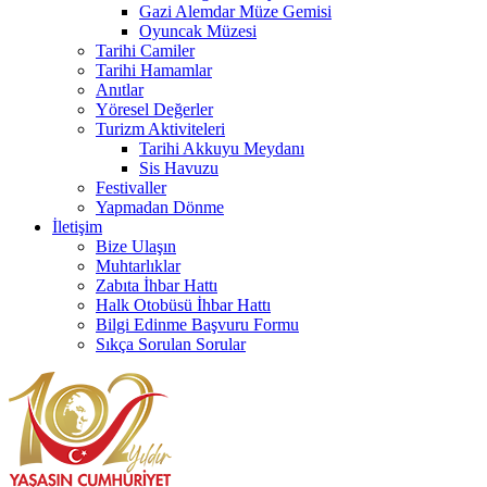
Gazi Alemdar Müze Gemisi
Oyuncak Müzesi
Tarihi Camiler
Tarihi Hamamlar
Anıtlar
Yöresel Değerler
Turizm Aktiviteleri
Tarihi Akkuyu Meydanı
Sis Havuzu
Festivaller
Yapmadan Dönme
İletişim
Bize Ulaşın
Muhtarlıklar
Zabıta İhbar Hattı
Halk Otobüsü İhbar Hattı
Bilgi Edinme Başvuru Formu
Sıkça Sorulan Sorular