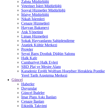
Zabıta Müdürlüğü
Veteriner İşleri Müdürlüğü
Sosyal Hizmetler Müdürlüğü
İtfaiye Müdürlüğü
Nikah İşlemleri
Cenaze Hizmetleri
Hayvan Bakımevi
Atık Yönetimi
Liman Hizmetleri
Sokak Hayvanlarını Sahiplendirme
Atatürk Kültür Merkezi
Projeler
Sevgi Barış Dostluk Düğün Salonu
Halk Kafe
Cumhuriyet Halk Evleri
SBD Plaj ve Mesire Alanı
Karadeniz Ereğli Wolfram Hoepfner Herakleia Pontike
Yerel Tarih Araştırma Merkezi
Güncel
Haberler
Duyurular
Güncel İhaleler
İmar Planı Askı İlanları
Cenaze İlanları
Etkinlik Takvimi