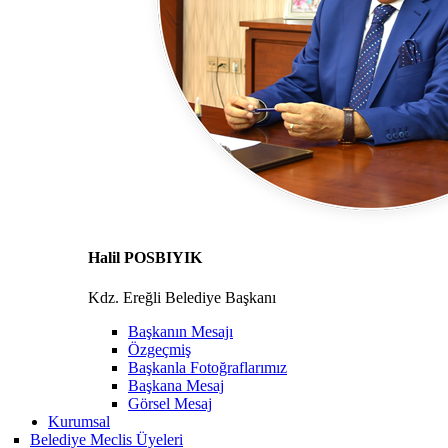
Halil POSBIYIK
Kdz. Ereğli Belediye Başkanı
Başkanın Mesajı
Özgeçmiş
Başkanla Fotoğraflarımız
Başkana Mesaj
Görsel Mesaj
Kurumsal
Belediye Meclis Üyeleri