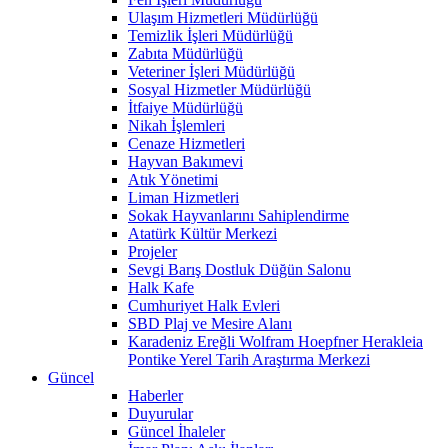
Ulaşım Hizmetleri Müdürlüğü
Temizlik İşleri Müdürlüğü
Zabıta Müdürlüğü
Veteriner İşleri Müdürlüğü
Sosyal Hizmetler Müdürlüğü
İtfaiye Müdürlüğü
Nikah İşlemleri
Cenaze Hizmetleri
Hayvan Bakımevi
Atık Yönetimi
Liman Hizmetleri
Sokak Hayvanlarını Sahiplendirme
Atatürk Kültür Merkezi
Projeler
Sevgi Barış Dostluk Düğün Salonu
Halk Kafe
Cumhuriyet Halk Evleri
SBD Plaj ve Mesire Alanı
Karadeniz Ereğli Wolfram Hoepfner Herakleia
Pontike Yerel Tarih Araştırma Merkezi
Güncel
Haberler
Duyurular
Güncel İhaleler