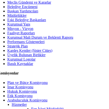
Meclis Gündemi ve Kararlar
Belediye Encümeni
Başkan Yardımcıları
Müdürlükler
Eski Belediye Başkanları
Kurumsal Yapı
Misyon - Vizyon
Faaliyet Raporları
Kurumsal Mali Durum ve Beklenti Raporu
Performans Göstergeleri
Stratejik Plan
Kardeş Kentler (Sister Cities)
Üyelik Bulunan Birlikler
Kurumsal Logolar
Basılı Kaynaklar
omisyonlar
Plan ve Bütçe Komisyonu
İmar Komisyonu
Hukuk Komisyonu
Etik Komisyonu
Arabuluculuk Komisyonu
Hizmetler
Fen İşleri Müdürlüğü