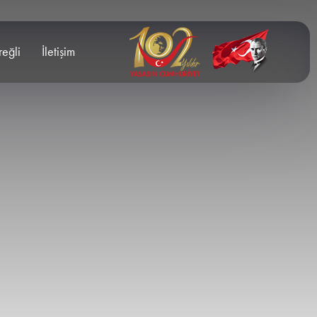
reğli
İletişim