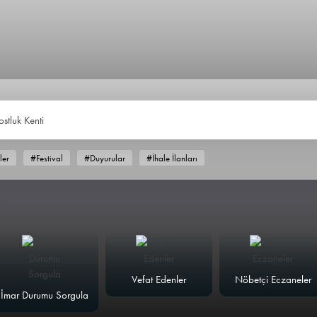
ostluk Kent
ler
#Festival
#Duyurular
#İhale İlanları
Vefat Edenler
Nöbetçi Eczaneler
İmar Durumu Sorgula