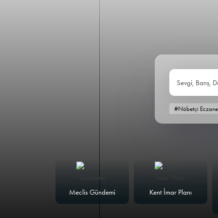
Sevgi, Barış, D
#Nöbetçi Eczane
alk Masası
Meclis Gündemi
Kent İmar Planı