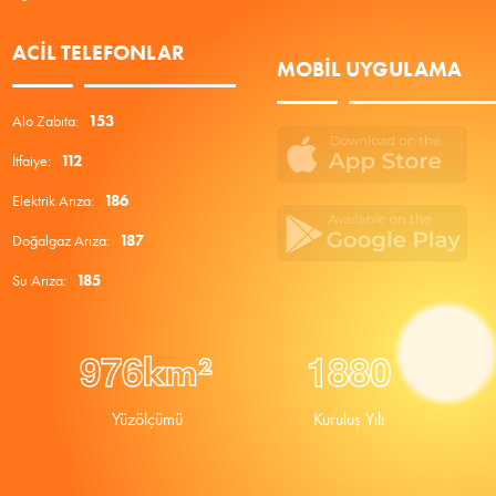
ACIL TELEFONLAR
MOBIL UYGULAMA
Alo Zabıta:
153
İtfaiye:
112
Elektrik Arıza:
186
Doğalgaz Arıza:
187
Su Arıza:
185
9
7
6
1
8
8
0
km²
Yüzölçümü
Kuruluş Yılı