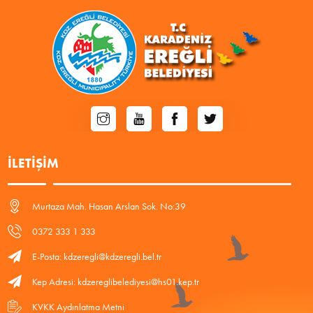
İLETIŞIM
Murtaza Mah. Hasan Arslan Sok. No:39
0372 333 1 333
E-Posta: kdzeregli@kdzeregli.bel.tr
Kep Adresi: kdzereglibelediyesi@hs01.kep.tr
KVKK Aydınlatma Metni