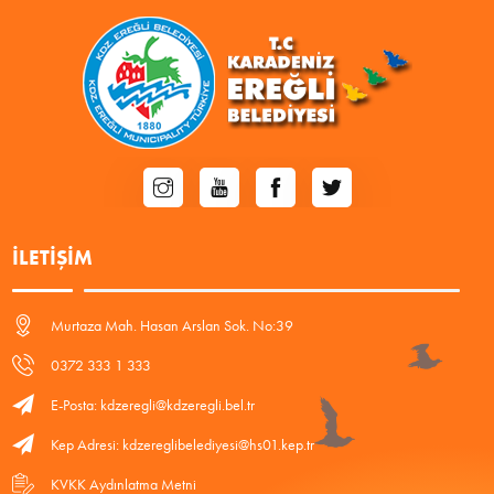
İLETIŞIM
Murtaza Mah. Hasan Arslan Sok. No:39
0372 333 1 333
E-Posta: kdzeregli@kdzeregli.bel.tr
Kep Adresi: kdzereglibelediyesi@hs01.kep.tr
KVKK Aydınlatma Metni