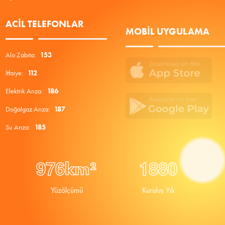
ACIL TELEFONLAR
MOBIL UYGULAMA
Alo Zabıta:
153
İtfaiye:
112
Elektrik Arıza:
186
Doğalgaz Arıza:
187
Su Arıza:
185
9
7
6
1
8
8
0
km²
Yüzölçümü
Kuruluş Yılı