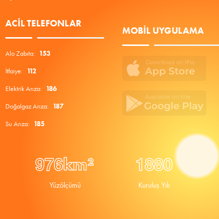
ACIL TELEFONLAR
MOBIL UYGULAMA
Alo Zabıta:
153
İtfaiye:
112
Elektrik Arıza:
186
Doğalgaz Arıza:
187
Su Arıza:
185
9
7
6
1
8
8
0
km²
Yüzölçümü
Kuruluş Yılı