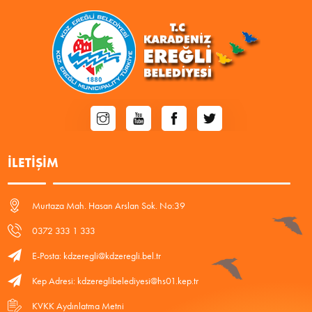
İLETIŞIM
Murtaza Mah. Hasan Arslan Sok. No:39
0372 333 1 333
E-Posta: kdzeregli@kdzeregli.bel.tr
Kep Adresi: kdzereglibelediyesi@hs01.kep.tr
KVKK Aydınlatma Metni